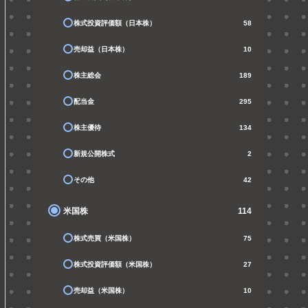
株式投資評価額（日本株）
58
売却益（日本株）
10
株主総会
189
配当金
295
株主優待
134
新規公開株式
2
その他
42
米国株
114
株式売買（米国株）
75
株式投資評価額（米国株）
27
売却益（米国株）
10