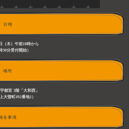
日時
25日（木）午前10時から
時30分受付開始）
場所
宇都宮 3階「大和西」
上大曽町492番地1）
報告事項