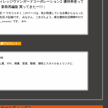
ィレッジヴァンガードコーポレーション】優待券使って
新装再編版 買ってきたー!!! |
待生活 〜 ウモリユキミ このページは、私が投資している企業からもらった
生活 の記録です。 みなさん、ごきげんよう。株主優待生活満喫中のウ
_yorozu）です。 &#x
森屋アカウント ↓
nk
も屋、SNS、画像、音楽、動画、個性とスタイルを１リンクに
スホールディングス