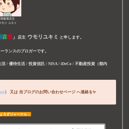
雨森屋店主
ウモリ ユキミ
雨
森
屋
」
ウモリユキミ
店主
と申します。
リーランスのブロガーです。
/ 優待生活 / 投資信託 / NISA / iDeCo / 不動産投資（都内
imi
）
又は
当ブログのお問い合わせページ
へ連絡を
✨
 よろずジャーナル ↓