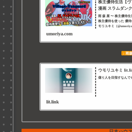
株主優待生活【ヴ
漫画 スラムダンク 
雨 森 屋 〜 株主優
株主優待を使った 優待
モリユキミ（@umoriya
umoriya.com
↓ 雨
ウモリユキミ lit.li
億り人を目指すなんで
lit.link
日本ハウ