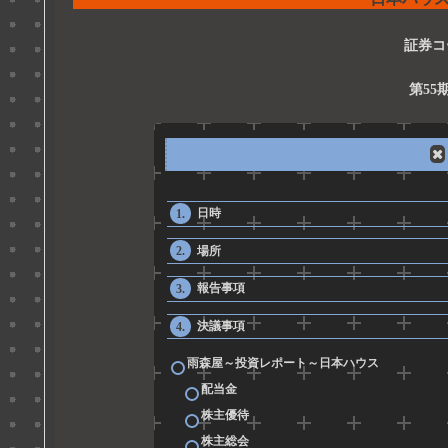
証券コ
第55
日時
場所
報告事項
決議事項
雨森屋～投資レポート～日本ハウス
配当金
株主優待
株主総会