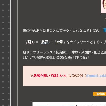
「
世の中のあらゆることに首をツッコむなんでも屋の
「
福祉
」
×
「
教育
」
×
「
金融
」
をライフワークとするフ
脱サラフリーランス / 投資家 / 日本株 / 米国株 / 配当金生活 
1R）/ 宅地建物取引士 (試験合格) / FP (3級) /
✨
愚痴を聞いてほしい人
は
XのDM（
@umori_yuk
↓ 雨森屋