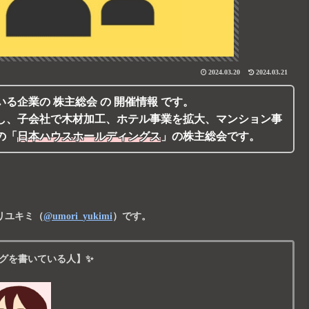
2024.03.20
2024.03.21
いる企業の
株主総会
の
開催情報
です。
し、子会社で木材加工、ホテル事業を拡大、マンション事
の
「
日本ハウスホールディングス
」
の株主総会です。
リユキミ
（
@umori_yukimi
）です。
グを書いている人】✨