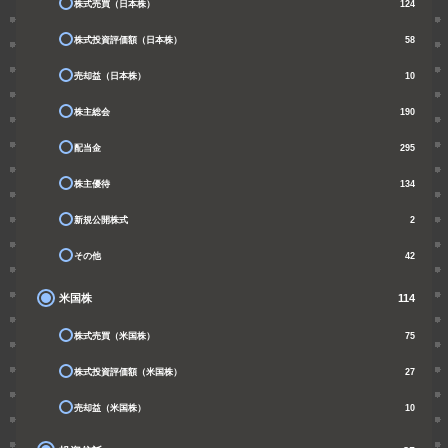
株式売買（日本株）
124
株式投資評価額（日本株）
58
売却益（日本株）
10
株主総会
190
配当金
295
株主優待
134
新規公開株式
2
その他
42
米国株
114
株式売買（米国株）
75
株式投資評価額（米国株）
27
売却益（米国株）
10