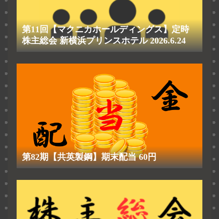
第11回【マクニカホールディングス】定時
株主総会 新横浜プリンスホテル 2026.6.24
第82期【共英製鋼】期末配当 60円