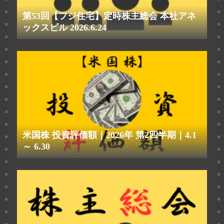
第53回【フジ住宅】定時株主総会 本社アネ
ックスビル 2026.6.24
米国株 投資評価額｜2026年 第2四半期｜4.1
～ 6.30