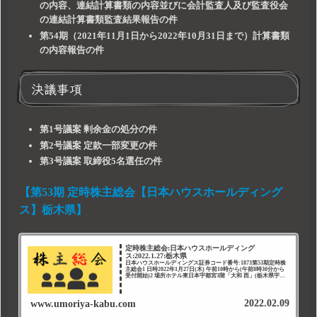
の内容、連結計算書類の内容並びに会計監査人及び監査役会
の連結計算書類監査結果報告の件
第54期（2021年11月1日から2022年10月31日まで）計算書類
の内容報告の件
決議事項
第1号議案 剰余金の処分の件
第2号議案 定款一部変更の件
第3号議案 取締役5名選任の件
【第53期 定時株主総会【日本ハウスホールディング
ス】栃木県】
定時株主総会:日本ハウスホールディング
ス:2022.1.27:栃木県
日本ハウスホールディングス証券コード番号:1873第53期定時株
主総会1 日時2022年1月27日(木) 午前10時から(午前8時30分から
受付開始)2 場所ホテル東日本宇都宮3階「大和 西」(栃木県宇都
宮市上大曽町492番地1)3 報告事...
2022.02.09
www.umoriya-kabu.com