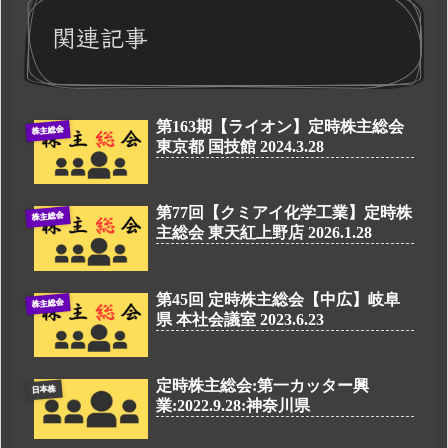
関連記事
第163期【ライオン】定時株主総会
株主総会
東京都 国技館 2024.3.28
第77回【クミアイ化学工業】定時株
株主総会
主総会 東天紅上野店 2026.1.28
第45回 定時株主総会【中広】岐阜
株主総会
県 本社会議室 2023.6.23
定時株主総会:第一カッター興
日本株
業:2022.9.28:神奈川県