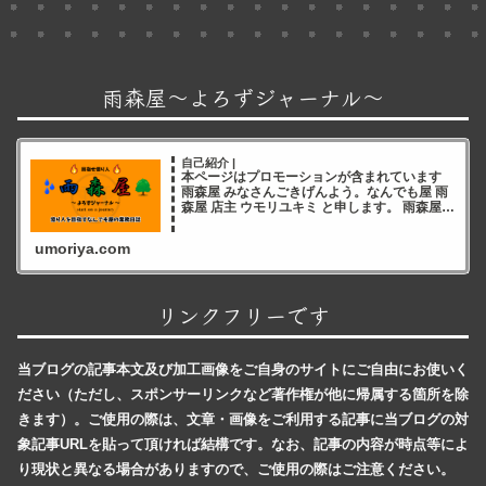
雨森屋～よろずジャーナル～
自己紹介 |
本ページはプロモーションが含まれています
雨森屋 みなさんごきげんよう。なんでも屋 雨
森屋 店主 ウモリユキミ と申します。 雨森屋店
主ウモリユキミ ブログをご覧いただき誠にあ
りがとうございます✨ 雨森屋店員とりちゃん
umoriya.com
ありが
リンクフリーです
当ブログの記事本文及び加工画像をご自身のサイトにご自由にお使いく
ださい（ただし、スポンサーリンクなど著作権が他に帰属する箇所を除
きます）。ご使用の際は、文章・画像をご利用する記事に当ブログの対
象記事URLを貼って頂ければ結構です。なお、記事の内容が時点等によ
り現状と異なる場合がありますので、ご使用の際はご注意ください。