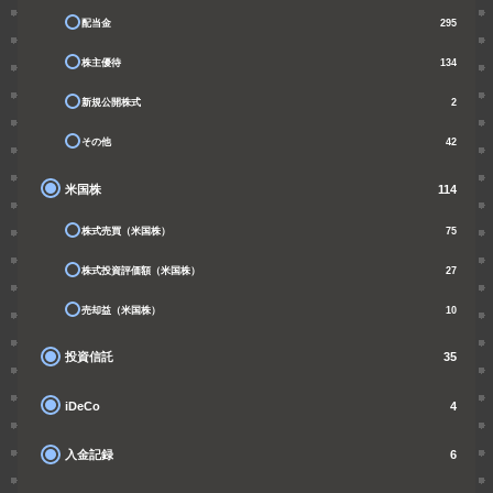
配当金
295
株主優待
134
新規公開株式
2
その他
42
米国株
114
株式売買（米国株）
75
株式投資評価額（米国株）
27
売却益（米国株）
10
投資信託
35
iDeCo
4
入金記録
6