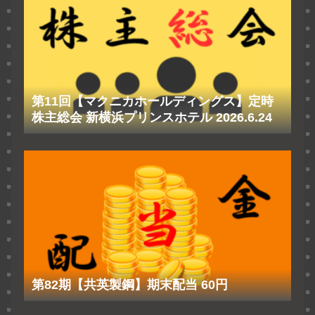
第11回【マクニカホールディングス】定時
株主総会 新横浜プリンスホテル 2026.6.24
第82期【共英製鋼】期末配当 60円