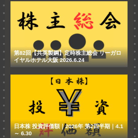
第82回【共英製鋼】定時株主総会 リーガロ
イヤルホテル大阪 2026.6.24
日本株 投資評価額｜2026年 第2四半期｜4.1
～ 6.30