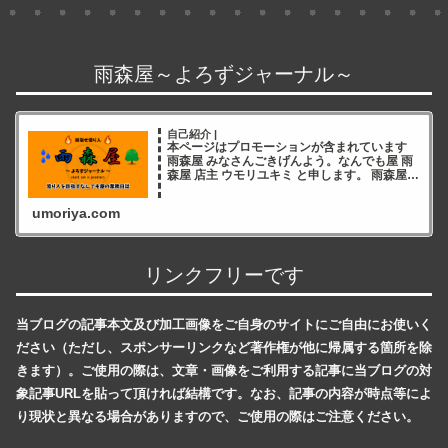
雨森屋～よろずジャーナル～
自己紹介 |
本ページはプロモーションが含まれています
雨森屋 みなさんごきげんよう。なんでも屋 雨
森屋 店主 ウモリユキミ と申します。 雨森屋店
主ウモリユキミ ブログをご覧いただき誠にあ
りがとうございます✨ 雨森屋店員とりちゃん
umoriya.com
ありが
リンクフリーです
当ブログの記事本文及び加工画像をご自身のサイトにご自由にお使いく
ださい（ただし、スポンサーリンクなど著作権が他に帰属する箇所を除
きます）。ご使用の際は、文章・画像をご利用する記事に当ブログの対
象記事URLを貼って頂ければ結構です。なお、記事の内容が時点等によ
り現状と異なる場合がありますので、ご使用の際はご注意ください。