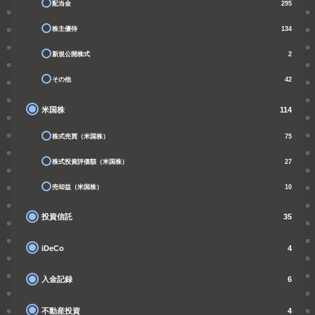
配当金
295
株主優待
134
新規公開株式
2
その他
42
米国株
114
株式売買（米国株）
75
株式投資評価額（米国株）
27
売却益（米国株）
10
投資信託
35
iDeCo
4
入金記録
6
不動産投資
4