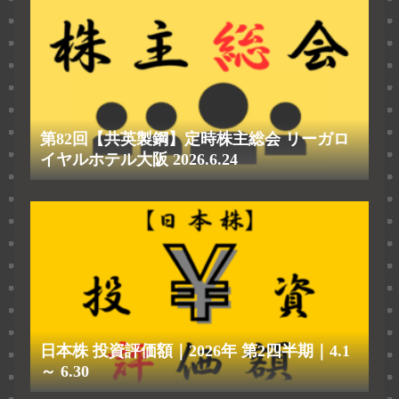
第82回【共英製鋼】定時株主総会 リーガロ
イヤルホテル大阪 2026.6.24
日本株 投資評価額｜2026年 第2四半期｜4.1
～ 6.30