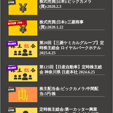
株式売買(日本):ビックカメラ
日本株
(買):2020.2.3
株式売買(日本):三菱商事
株
式売買（日本株）
(買):2020.1.22
第20回【三菱ケミカルグループ】定
株主総会
時株主総会 ロイヤルパークホテル
2025.6.25
第125回【日産自動車】定時株主総
株主総会
会 神奈川県 日産本社 2024.6.25
株主配当金:ビックカメラ:中間配
日本株
当:5円/株
定時株主総会:第一カッター興業
日本株