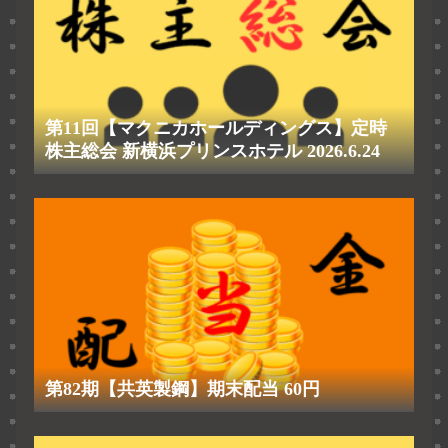
第11回【マクニカホールディングス】定時
株主総会 新横浜プリンスホテル 2026.6.24
第82期【共英製鋼】期末配当 60円