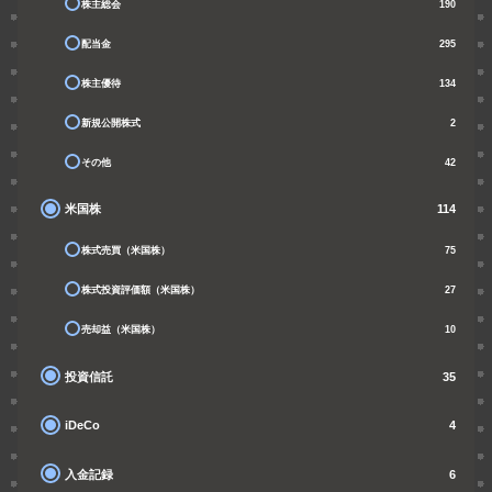
株主総会
190
配当金
295
株主優待
134
新規公開株式
2
その他
42
米国株
114
株式売買（米国株）
75
株式投資評価額（米国株）
27
売却益（米国株）
10
投資信託
35
iDeCo
4
入金記録
6