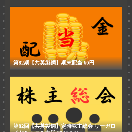
第82期【共英製鋼】期末配当 60円
第82回【共英製鋼】定時株主総会 リーガロ