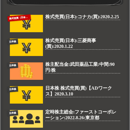
株式売買(日本):コナカ(買):2020.2.25
株
式売買（日本株）
株式売買(日本):三菱商事
日本株
(買):2020.1.22
株主配当金:武田薬品工業:中間:90
日本株
円/株
日本株 株式売買(買)【ADワーク
日本株
ス】2020.3.10
定時株主総会:ファーストコーポレ
日本株
ーション:2022.8.26:東京都