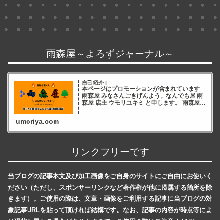
雨森屋～よろずジャーナル～
自己紹介 |
本ページはプロモーションが含まれています
雨森屋 みなさんごきげんよう。なんでも屋 雨
森屋 店主 ウモリユキミ と申します。 雨森屋店
主ウモリユキミ ブログをご覧いただき誠にあ
りがとうございます✨ 雨森屋店員とりちゃん
umoriya.com
ありが
リンクフリーです
当ブログの記事本文及び加工画像をご自身のサイトにご自由にお使いく
ださい（ただし、スポンサーリンクなど著作権が他に帰属する箇所を除
きます）。ご使用の際は、文章・画像をご利用する記事に当ブログの対
象記事URLを貼って頂ければ結構です。なお、記事の内容が時点等によ