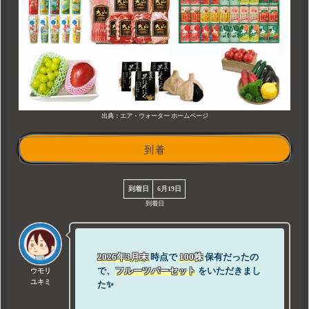
出典：エア・ウォーター ホームページ
到着
到着日
6月19日
到着日
2026年3月末
時点で
100株
保有だったの
で、
フルーツバーセット
をいただきまし
ウモリ
ユキミ
た✨