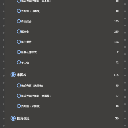
株式投資評価額（日本株）
58
売却益（日本株）
10
株主総会
189
配当金
295
株主優待
134
新規公開株式
2
その他
42
米国株
114
株式売買（米国株）
75
株式投資評価額（米国株）
27
売却益（米国株）
10
投資信託
35