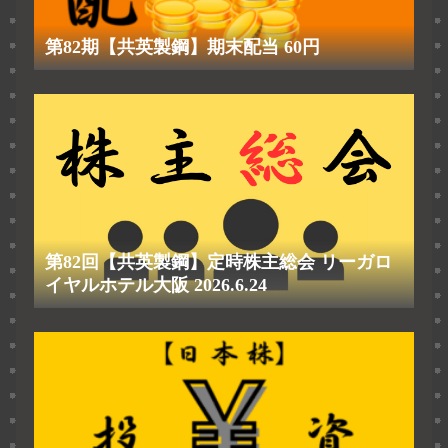
第82期【共英製鋼】期末配当 60円
第82回【共英製鋼】定時株主総会 リーガロ
イヤルホテル大阪 2026.6.24