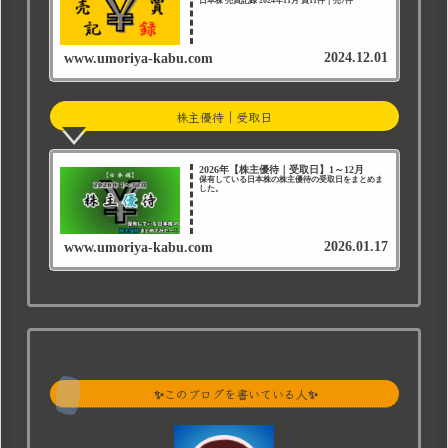
日本株 売買記録 2024年11月 買11件｜売7件
2024.12.01
www.umoriya-kabu.com
株主優待｜受取日
2026年【株主優待｜受取日】1～12月
保有している日本株の株主優待の受取日をまとめま
した。
2026.01.17
www.umoriya-kabu.com
✨このブログを書いている人✨