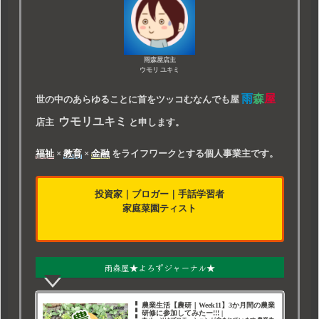
雨森屋店主
ウモリ ユキミ
雨
森
屋
世の中のあらゆることに首をツッコむなんでも屋
ウモリユキミ
店主
と申します。
福祉
×
教育
×
金融
をライフワークとする個人事業主です。
投資家
｜
ブロガー
｜
手話学習者
家庭菜園ティスト
雨森屋★よろずジャーナル★
農業生活【農研｜Week11】3か月間の農業
研修に参加してみたー!!! |