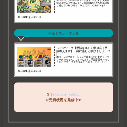
本ページはプロモーションが含まれています 農業生
活 みなさんごきげんよう。自給自足スキル向上に取
り組んでいる ウモリユキミ です。 ウモリユキミ こ
のページは私が参加した 農業研修 の 記録 です。 農
業研修 今回は 専門的な内容を学ぶ た
umoriya.com
手話を楽しく学ぶ会
ライフワーク【手話を楽しく学ぶ会｜手
話教えます】一緒に楽しく学びましょー!!!
|
本ページはプロモーションが含まれています ライフ
ワーク みなさん、ごきげんよう。手話学習者 ウモリ
ユキミ です。 ウモリユキミ このページは、ライフ
ワークである 手話 について綴ったページです。 手
話を楽しく学ぶ会｜手話教えます 今回は、雨
umoriya.com
X｜
@umori_yukimi
✨売買状況を発信中✨