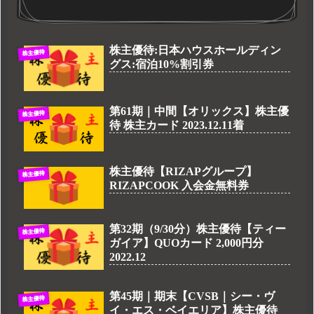
株主優待:日本ハウスホールディン
株主優待
グス:宿泊10%割引券
第61期｜中間【オリックス】株主優
株主優待
待 株主カード 2023.12.11着
株主優待【RIZAPグループ】
株主優待
RIZAPCOOK 入会金無料券
第32期（9/30分）株主優待【ティー
株主優待
ガイア】QUOカード 2,000円分
2022.12
第45期｜期末【CVSB｜シー・ヴ
株主優待
イ・エス・ベイエリア】株主優待