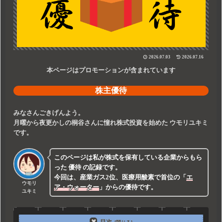
2026.07.03
2026.07.16
本ページはプロモーションが含まれています
株主優待
みなさんごきげんよう。
月曜から夜更かしの桐谷さんに憧れ株式投資を始めた
ウモリユキミ
です。
このページは私が株式を保有している企業からもら
った
優待
の記録です。
今回は、産業ガス2位、医療用酸素で首位の
「
エ
ウモリ
ア・ウォーター
」
からの優待です。
ユキミ
目次