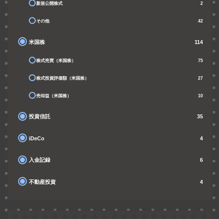
新規公開株式
2
その他
42
米国株
114
株式売買（米国株）
75
株式投資評価額（米国株）
27
売却益（米国株）
10
投資信託
35
iDeCo
4
入金記録
6
不動産投資
4