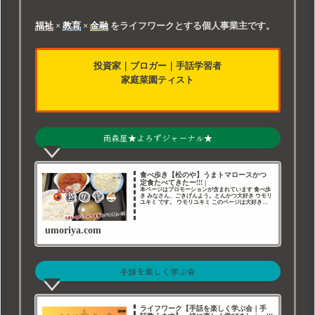
福祉
×
教育
×
金融
をライフワークとする個人事業主です。
投資家
｜
ブロガー
｜
手話学習者
家庭菜園ティスト
雨森屋★よろずジャーナル★
食べ歩き【松のや】うまトマロースかつ
定食たべてきたー!!! |
本ページはプロモーションが含まれています 食べ歩
き みなさん、ごきげんよう。とんかつ大好き ウモリ
ユキミ です。 ウモリユキミ このページは大好きな
食べ歩き の記録です。 松のや 今回は、牛丼でおな
じみの 松屋フーズ系列&nbs
umoriya.com
手話を楽しく学ぶ会
ライフワーク【手話を楽しく学ぶ会｜手