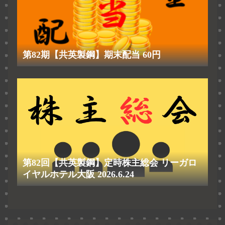
第82期【共英製鋼】期末配当 60円
第82回【共英製鋼】定時株主総会 リーガロ
イヤルホテル大阪 2026.6.24