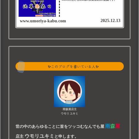
2025.12.13
www.umoriya-kabu.com
✨このブログを書いている人✨
雨森屋店主
ウモリ ユキミ
雨
森
屋
世の中のあらゆることに首をツッコむなんでも屋
ウモリユキミ
店主
と申します。