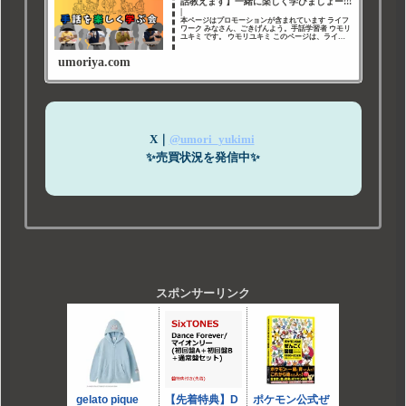
話教えます】一緒に楽しく学びましょー!!!
|
本ページはプロモーションが含まれています ライフ
ワーク みなさん、ごきげんよう。手話学習者 ウモリ
ユキミ です。 ウモリユキミ このページは、ライフ
ワークである 手話 について綴ったページです。 手
話を楽しく学ぶ会｜手話教えます 今回は、雨
umoriya.com
X｜
@umori_yukimi
✨売買状況を発信中✨
スポンサーリンク