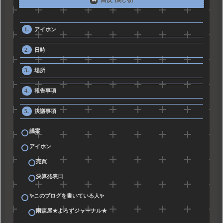
アイホン
日時
場所
報告事項
決議事項
議案
アイホン
売買
決算発表日
✨このブログを書いている人✨
雨森屋★よろずジャーナル★