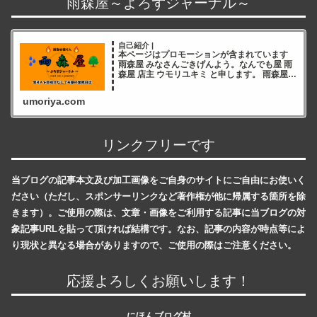
雨森屋～よろずジャーナル～
自己紹介 |
本ページはプロモーションが含まれています
雨森屋 みなさんごきげんよう。なんでも屋 雨
森屋 店主 ウモリユキミ と申します。 雨森屋店
主ウモリユキミ ブログをご覧いただき誠にあ
りがとうございます✨ 雨森屋店員とりちゃん
umoriya.com
ありが
リンクフリーです
当ブログの記事本文及び加工画像をご自身のサイトにご自由にお使いく
ださい（ただし、スポンサーリンクなど著作権が他に帰属する箇所を除
きます）。ご使用の際は、文章・画像をご利用する記事に当ブログの対
象記事URLを貼って頂ければ結構です。なお、記事の内容が時点等によ
り現状と異なる場合がありますので、ご使用の際はご注意ください。
応援よろしくお願いします！
にほんブログ村