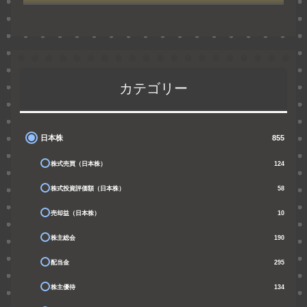
カテゴリー
日本株
855
株式売買（日本株）
124
株式投資評価額（日本株）
58
売却益（日本株）
10
株主総会
190
配当金
295
株主優待
134