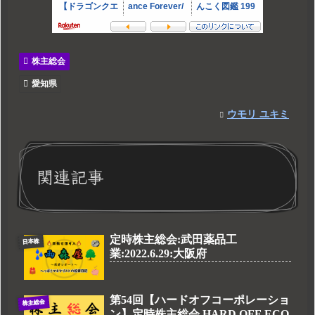
株主総会
愛知県
ウモリ ユキミ
関連記事
定時株主総会:武田薬品工
日本株
業:2022.6.29:大阪府
第54回【ハードオフコーポレーショ
株主総会
ン】定時株主総会 HARD OFF ECO