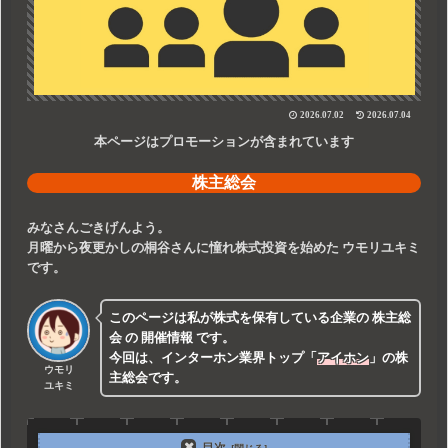
2026.07.02
2026.07.04
本ページはプロモーションが含まれています
株主総会
みなさんごきげんよう。
月曜から夜更かしの桐谷さんに憧れ株式投資を始めた
ウモリユキミ
です。
このページは私が株式を保有している企業の
株主総
会
の
開催情報
です。
今回は、インターホン業界トップ
「
アイホン
」
の株
ウモリ
主総会です。
ユキミ
目次