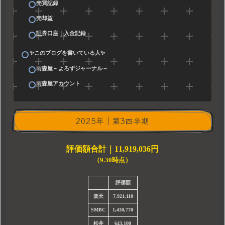
売買記録
売却益
証券口座｜入金記録
✨このブログを書いている人✨
雨森屋～よろずジャーナル～
雨森屋アカウント
2025年｜第3四半期
評価額合計｜
11,919,036円
（9.30時点）
評価額
楽天
7,921,110
SMBC
1,430,770
松井
643,100