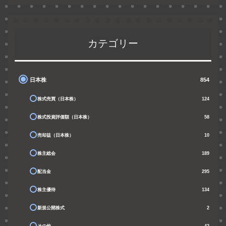
カテゴリー
日本株
854
株式売買（日本株）
124
株式投資評価額（日本株）
58
売却益（日本株）
10
株主総会
189
配当金
295
株主優待
134
新規公開株式
2
その他
42