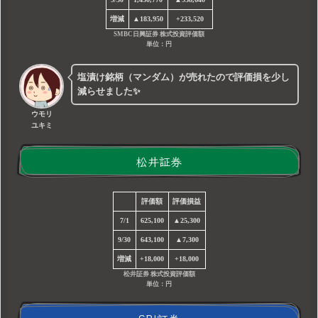
増減
▲183,950
+233,520
SMBC日興証券 株式投資評価額
単位：円
塩漬け銘柄（マンダム）が売れたので評価損を少し
減らせました✨
ウモリ
ユキミ
松井証券
評価額
評価損益
7/1
625,100
▲25,300
9/30
643,100
▲7,300
増減
+18,000
+18,000
松井証券 株式投資評価額
単位：円