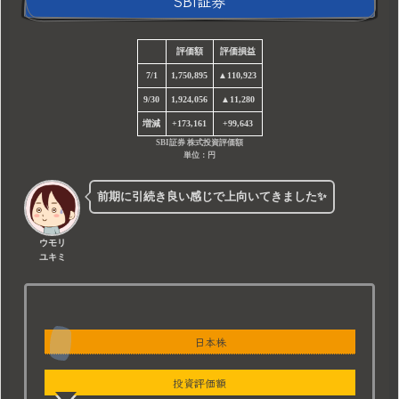
SBI証券
評価額
評価損益
7/1
1,750,895
▲110,923
9/30
1,924,056
▲11,280
増減
+173,161
+99,643
SBI証券 株式投資評価額
単位：円
前期に引続き良い感じで上向いてきました✨
ウモリ
ユキミ
日本株
投資評価額