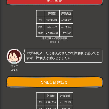
評価額
評価損益
7/1
13,209,560
▲769,669
9/30
7,921,110
▲174,507
増減
▲5,288,450
+595,162
楽天証券 株式投資評価額
単位：円
バブル到来！たくさん売れたので評価額は減ってま
すが、評価損は減らせました✨
ウモリ
ユキミ
SMBC日興証券
評価額
評価損益
7/1
1,614,720
▲1,172,160
9/30
1,430,770
▲938,640