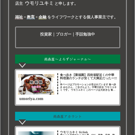
ウモリユキミ
店主
と申します。
福祉
×
教育
×
金融
をライフワークとする個人事業主です。
投資家｜ブロガー｜手話勉強中
雨森屋～よろずジャーナル～
食べ歩き【聚福園】四街道駅近くの中華
料理屋のランチが安くて大満足だったー!!!
|
本ページはプロモーションが含まれています 食べ歩
き みなさん、ごきげんよう。中華大好き ウモリユキ
ミ です。 ウモリユキミ このページは大好きな 食べ
歩き の記録です。 千葉県四街道市 今回は、四街道
駅近くでランチをしようとぶらぶらしてたら
umoriya.com
雨森屋アカウント
ウモリユキミ lit.link