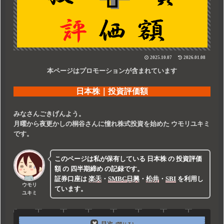
2025.10.07
2026.01.08
本ページはプロモーションが含まれています
日本株｜投資評価額
みなさんごきげんよう。
月曜から夜更かしの桐谷さんに憧れ株式投資を始めた
ウモリユキミ
です。
このページは私が保有している
日本株
の
投資評価
額
の
四半期締め
の記録です。
証券口座は
楽天
・
SMBC
日興
・
松井
・
SBI
を利用し
ウモリ
ています。
ユキミ
目次