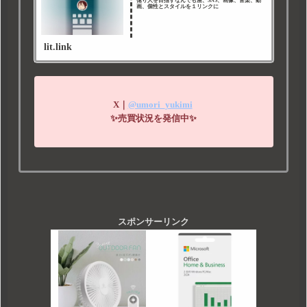
億り人を目指すなんでも屋、SNS、画像、音楽、動
画、個性とスタイルを１リンクに
lit.link
X｜
@umori_yukimi
✨売買状況を発信中✨
スポンサーリンク