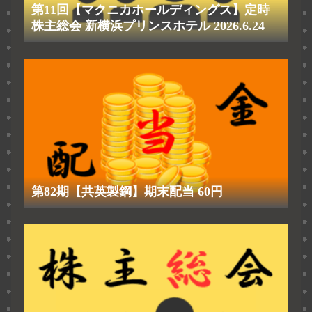
第11回【マクニカホールディングス】定時
株主総会 新横浜プリンスホテル 2026.6.24
第82期【共英製鋼】期末配当 60円