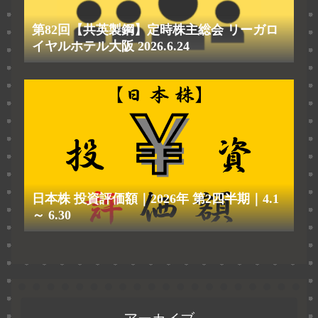
第82回【共英製鋼】定時株主総会 リーガロ
イヤルホテル大阪 2026.6.24
日本株 投資評価額｜2026年 第2四半期｜4.1
～ 6.30