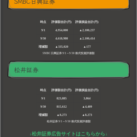
SMBC日興証券
時点
評価額合計(円)
評価損益合計(円)
9/1
4,954,000
▲2,100,237
9/30
4,618,980
▲2,100,414
増減額
▲335,020
▲177
SMBC日興証券 9/1～9/30 株式投資評価額
松井証券
時点
評価額合計(円)
評価損益合計(円)
9/1
823,885
3,864
9/30
815,612
▲4,409
増減額
▲8,273
▲8,273
松井証券 9/1～9/30 株式投資評価額
↓松井証券広告サイトはこちらから↓