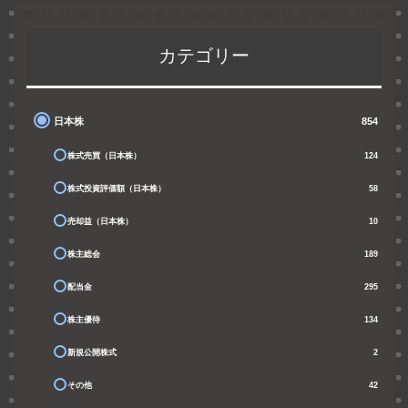
カテゴリー
日本株
854
株式売買（日本株）
124
株式投資評価額（日本株）
58
売却益（日本株）
10
株主総会
189
配当金
295
株主優待
134
新規公開株式
2
その他
42