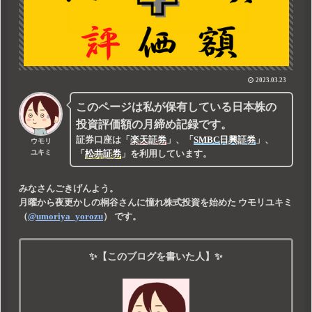
2023.03.23
このページは私が保有している日本株の
投資評価額の月締め記録です。
証券口座は
「
楽天証券
」
、
「
SMBC日興証券
」
、
ウモリ
「
松井証券
」
を利用しています。
ユキミ
みなさんごきげんよう。
月曜から夜更かしの桐谷さんに憧れ株式投資を始めた
ウモリユキミ
（
@umoriya_yorozu
） です。
✨【このブログを書いた人】✨