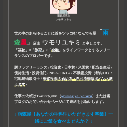
雨森屋店主
ウモリ ユキミ
「
雨
世の中のあらゆることに首をツッコむ なんでも屋
森
屋
」
ウモリユキミ
店主
と申します。
「
福祉
」
×
「
教育
」
×
「
金融
」
をライフワークとするフリー
ランスのブロガーです。
脱サラフリーランス / 投資家 / 日本株 / 米国株 / 配当金生活 /
優待生活 / 投資信託 / NISA / iDeCo / 不動産投資（都内1R）/
宅地建物取引士 /
株式投資の始め方・自己流売買ポイント教
えます
/
仕事の依頼はTwitterのDM（
@umoriya_yorozu
）または当
ブログのお問い合わせページにて連絡をお願いします。
↓ 雨森屋【あなたの手料理いただきます事業】一
緒にご飯を食べませんか？ ↓