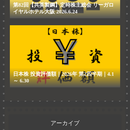
第82回【共英製鋼】定時株主総会 リーガロ
イヤルホテル大阪 2026.6.24
日本株 投資評価額｜2026年 第2四半期｜4.1
～ 6.30
アーカイブ