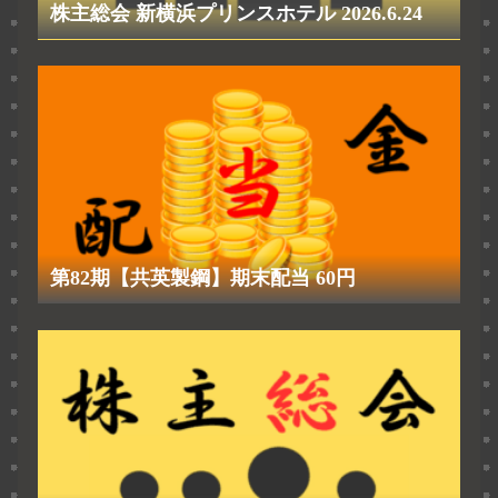
株主総会 新横浜プリンスホテル 2026.6.24
第82期【共英製鋼】期末配当 60円