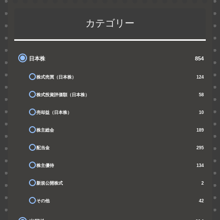
カテゴリー
日本株
854
株式売買（日本株）
124
株式投資評価額（日本株）
58
売却益（日本株）
10
株主総会
189
配当金
295
株主優待
134
新規公開株式
2
その他
42