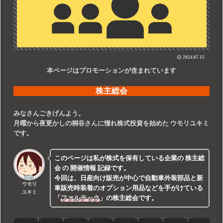
2024.07.15
本ページはプロモーションが含まれています
株主総会
みなさんごきげんよう。
月曜から夜更かしの桐谷さんに憧れ株式投資を始めた
ウモリユキミ
です。
このページは私が株式を保有している企業の
株主総
会
の
開催情報
記録です。
今回は、日産向け販売が中心で自動車外装部品と新
ウモリ
車販売時装着のオプション用品などを手がけている
ユキミ
「
ファルテック
」
の株主総会です。