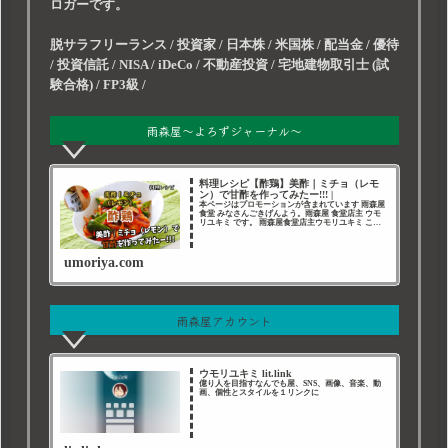
ロガーです。
脱サラフリーランス / 投資家 / 日本株 / 米国株 / 配当金 / 優待
/ 投資信託 / NISA / iDeCo / 不動産投資 / 宅地建物取引士 (試
験合格) / FP3級 /
雨森屋～よろずジャーナル～
料理レシピ【酢鶏】美酢｜ミチョ（レモ
ン）で甘酢を作ってみたー!!! |
本ページはプロモーションが含まれています 雨森屋
食堂 みなさんごきげんよう。雨森屋 食堂店主 ウモ
リユキミ です。 雨森屋食堂店主ウモリユキミ この
ページは素人がいっぱしの料理人になることを夢見
て、さまざまなジャンルの料理の勉強を兼ねたアウ
umoriya.com
雨森屋アカウント
ウモリユキミ lit.link
億り人を目指すなんでも屋、SNS、画像、音楽、動
画、個性とスタイルを１リンクに