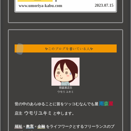
2023.07.15
www.umoriya-kabu.com
✨このブログを書いている人✨
雨森屋店主
ウモリ ユキミ
雨
森
屋
世の中のあらゆることに首をツッコむなんでも屋
ウモリユキミ
店主
と申します。
福祉
×
教育
×
金融
をライフワークとするフリーランスのブ