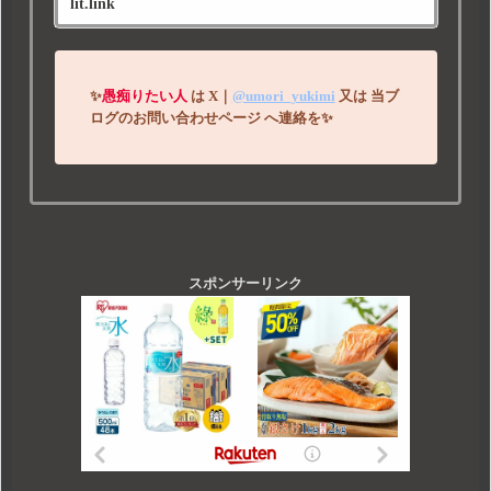
lit.link
✨
愚痴りたい人
は
X｜
@umori_yukimi
又は
当ブ
ログのお問い合わせページ
へ連絡を
✨
スポンサーリンク