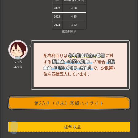
2022
4.60
2023
4.15
2024
3.72
配当利回り
配当利回りは
各年期末時点の株価
に対
する
配当金（中間＋期末
）
の割合
【配
ウモリ
ユキミ
当金（中間＋期末）/株価】
で、少数第3
位を四捨五入しています。
第23期（期末）業績ハイライト
経常収益