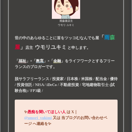
雨森屋店主
ウモリ ユキミ
「
雨
森
世の中のあらゆることに首をツッコむなんでも屋
屋
」
ウモリユキミ
店主
と申します。
「
福祉
」
×
「
教育
」
×
「
金融
」
をライフワークとするフリー
ランスのブロガーです。
脱サラフリーランス / 投資家 / 日本株 / 米国株 / 配当金 / 優待
/ 投資信託 / NISA / iDeCo / 不動産投資 / 宅地建物取引士 (試
験合格) / FP3級 /
✨
愚痴を聞いてほしい人
は
X｜
@umori_yukimi
又は
当ブログのお問い合わせペ
ージ
へ連絡を
✨