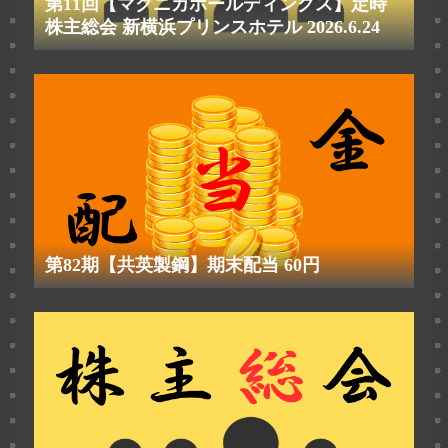
第11回【マクニカホールディングス】定時
株主総会 新横浜プリンスホテル 2026.6.24
第82期【共英製鋼】期末配当 60円