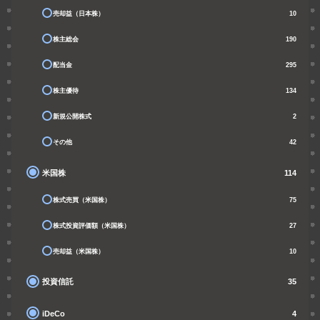
売却益（日本株）
10
株主総会
190
配当金
295
株主優待
134
新規公開株式
2
その他
42
米国株
114
株式売買（米国株）
75
株式投資評価額（米国株）
27
売却益（米国株）
10
投資信託
35
iDeCo
4