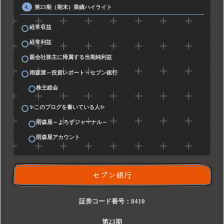
第23期（期末）業績ハイライト
経常収益
経常利益
親会社株主に帰属する当期純利益
雨森屋～投資レポート～セブン銀行
株主総会
✨このブログを書いている人✨
雨森屋～よろずジャーナル～
雨森屋アカウント
セブン銀行
証券コード番号：8410
第23期