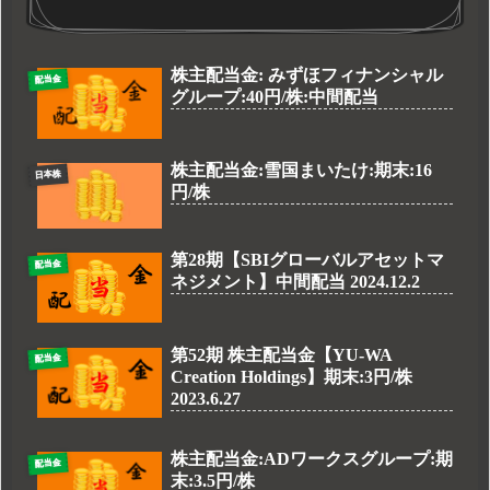
株主配当金: みずほフィナンシャル
配当金
グループ:40円/株:中間配当
株主配当金:雪国まいたけ:期末:16
日本株
円/株
第28期【SBIグローバルアセットマ
配当金
ネジメント】中間配当 2024.12.2
第52期 株主配当金【YU-WA
配当金
Creation Holdings】期末:3円/株
2023.6.27
株主配当金:ADワークスグループ:期
配当金
末:3.5円/株