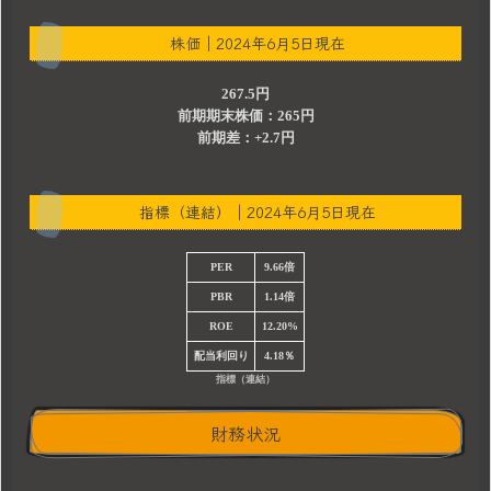
株価｜2024年6月5日現在
267.5円
前期期末株価：265円
前期差：+2.7円
指標（連結）｜2024年6月5日現在
PER
9.66倍
PBR
1.14倍
ROE
12.20%
配当利回り
4.18％
指標（連結）
財務状況