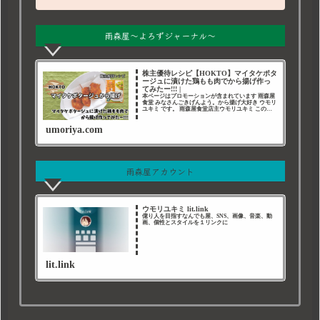
雨森屋～よろずジャーナル～
株主優待レシピ【HOKTO】マイタケポタ
ージュに漬けた鶏もも肉でから揚げ作っ
てみたー!!! |
本ページはプロモーションが含まれています 雨森屋
食堂 みなさんごきげんよう。から揚げ大好き ウモリ
ユキミ です。 雨森屋食堂店主ウモリユキミ このペ
ージは素人がいっぱしの料理人になることを夢見
て、さまざまなジャンルの料理の勉強を兼ねたアウ
umoriya.com
ト
雨森屋アカウント
ウモリユキミ lit.link
億り人を目指すなんでも屋、SNS、画像、音楽、動
画、個性とスタイルを１リンクに
lit.link