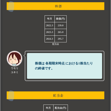
株価
年月
株価(円)
2022.3
239.0
2023.3
265.0
2024.3
295.7
配当金
株価は
各期期末時点
における1株当たり
の終値です。
ウモリ
ユキミ
配当金
年月
配当金(円)