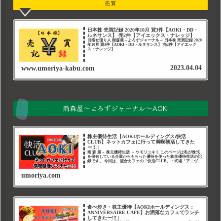
売買
日本株 売買記録 2020年10月 買3件【AOKI・DD・
ルネサンス】 売2件【アイエックス・ナレッジ】
目指せ億り人 雨森屋～よろずジャーナル～ 日本株 売買記録 2020
年10月 買3件【AOKI・DD・ルネサンス】 売2件【アイエック
ス・ナレッジ】
2023.04.04
www.umoriya-kabu.com
雨森屋～よろずジャーナル～AOKI
株主優待生活【AOKIホールディングス:快活
CLUB】ネットカフェに行って満喫朝活してきた
ー!!! |
雨 森 屋～ 株主優待生活 ～ ウモリユキミ このページは私が株式
を保有している企業からもらった優待を使った株主優待生活の記
録です。 今回は、複合カフェの「快活CLUB」・式場「アニヴェ
ルセル」なども展開中の紳士服業界2位「AOKIホールデ
umoriya.com
食べ歩き・株主優待【AOKIホールディングス：
ANNIVERSAIRE CAFE】お洒落なカフェでランチ
してきたー!!! |