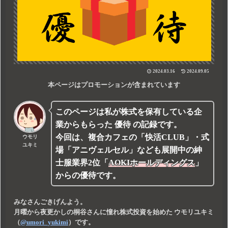
2024.03.16
2024.09.05
本ページはプロモーションが含まれています
このページは私が株式を保有している企
業からもらった
優待
の記録です。
今回は、複合カフェの「快活CLUB」・式
ウモリ
ユキミ
場「アニヴェルセル」なども展開中の紳
士服業界2位
「
AOKIホールディングス
」
からの優待です。
みなさんごきげんよう。
月曜から夜更かしの桐谷さんに憧れ株式投資を始めた
ウモリユキミ
（
@umori_yukimi
）です。