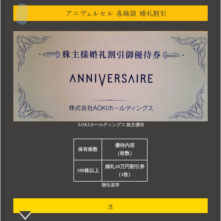
アニヴェルセル 各施設 婚礼割引
AOKIホールディングス 株主優待
優待内容
保有株数
（枚数）
婚礼10万円割引券
100株以上
（1枚）
贈呈基準
注