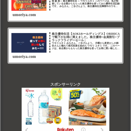
雨 森 屋～ 株主優待生活 ～ ウモリユキミ このページは、私が投
資している企業からもらった株主優待を使ってみた優待生活記録
です。 みなさん、ごきげんよう。株主優待生活満喫中のウモリ
ユキミ（@umoriya_yorozu）です。 &#x27
umoriya.com
株主優待生活【AOKIホールディングス】ORIHICA
で靴下がお得に買えました。株主優待×会員割引×ブ
ラックフライデーセール |
ウモリユキミ みなさん、ごきげんよう。 月曜から夜更かしの桐
谷さんに憧れて株式投資を始めた ウモリ ユキミ です。 このペー
ジは、各企業からもらった株主優待を使ってお得に買い物した
り、美味しいものを食べたりする「株主優待生活記録」です。
移
umoriya.com
スポンサーリンク