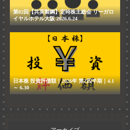
第82回【共英製鋼】定時株主総会 リーガロ
イヤルホテル大阪 2026.6.24
日本株 投資評価額｜2026年 第2四半期｜4.1
～ 6.30
アーカイブ