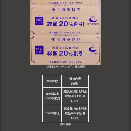
AOKIホールディングス 株主優待
優待内容
保有株数
（枚数）
施設及び飲食料金
100株以上
総額20%割引券
1,000株未満
（10枚）
施設及び飲食料金
1,000株以上
総額20%割引券
（30枚）
贈呈基準