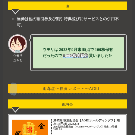
注
当券は他の割引券及び割引特典並びにサービスとの併用不
可。
ウモリは
2023年9月末
時点で
100株保有
だったので
1,000株未満分
貰いました✨
ウモリ
ユキミ
雨森屋～投資レポート～AOKI
配当金
第47期 株主配当金【AOKIホールディングス】期
末:13円/株 2023.6.8
第47期 株主配当金【AOKIホールディングス】期末:13円/株
2023.6.8