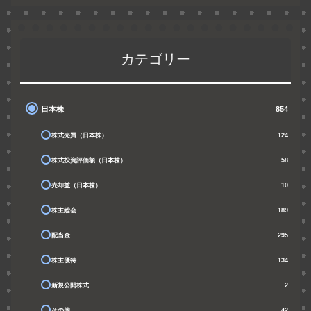
カテゴリー
日本株
854
株式売買（日本株）
124
株式投資評価額（日本株）
58
売却益（日本株）
10
株主総会
189
配当金
295
株主優待
134
新規公開株式
2
その他
42