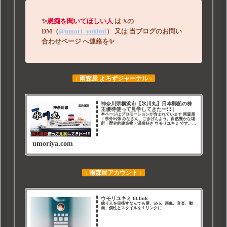
✨
愚痴を聞いてほしい人
は
Xの
DM（
@umori_yukimi
）
又は
当ブログのお問い
合わせページ
へ連絡を
✨
↓ 雨森屋 よろずジャーナル ↓
神奈川県横浜市【氷川丸】日本郵船の株
主優待使って見学してきたー!!! |
本ページはプロモーションが含まれています 雨森屋
｜県外出張 みなさん、ごきげんよう。自然豊かな場
所・歴史的建造物・温泉好き ウモリユキミ です。
ウモリユキミ このページは私が いろんな場所 に行
ったり 美味しい物 を食べたりした記録です。
umoriya.com
↓ 雨森屋アカウント ↓
ウモリユキミ lit.link
億り人を目指すなんでも屋、SNS、画像、音楽、動
画、個性とスタイルを１リンクに