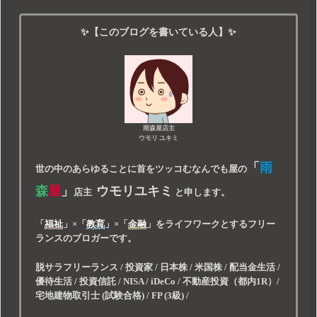
✨【このブログを書いている人】✨
雨森屋店主
ウモリ ユキミ
「
雨
世の中のあらゆることに首をツッコむなんでも屋の
森
屋
」
ウモリユキミ
店主
と申します。
「
福祉
」
×
「
教育
」
×
「
金融
」
をライフワークとするフリー
ランスのブロガーです。
脱サラフリーランス / 投資家 / 日本株 / 米国株 / 配当金生活 /
優待生活 / 投資信託 / NISA / iDeCo / 不動産投資（都内1R）/
宅地建物取引士 (試験合格) / FP (3級) /