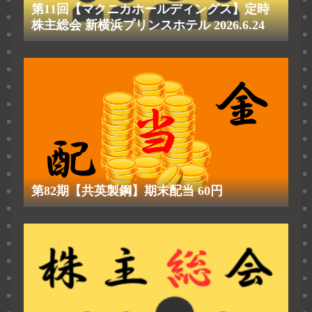
第11回【マクニカホールディングス】定時
株主総会 新横浜プリンスホテル 2026.6.24
第82期【共英製鋼】期末配当 60円