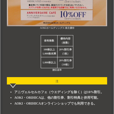
AOKIホールディングス 株主優待
優待内容
保有株数
（枚数）
100株以上
20%割引券
1,000株未満
（5枚）
20%割引券
1,000株以上
（10枚）
贈呈基準
注
アニヴェルセルカフェ（ウエディングを除く）は10%割引。
AOKI・ORIHICAは、他の割引券、割引特典と併用可能。
AOKI・ORIHICAオンラインショップでも利用できる。