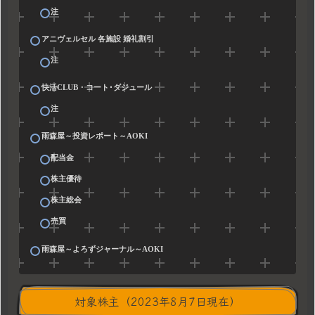
注
アニヴェルセル 各施設 婚礼割引
注
快活CLUB・コート･ダジュール
注
雨森屋～投資レポート～AOKI
配当金
株主優待
株主総会
売買
雨森屋～よろずジャーナル～AOKI
対象株主（2023年8月7日現在）