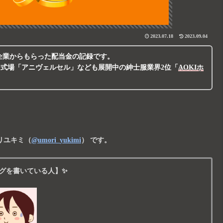
2023.07.18
2023.09.04
企業からもらった配当金の記録
です。
・式場「アニヴェルセル」なども展開中の紳士服業界2位
「
AOKIホ
リユキミ
（
@umori_yukimi
） です。
グを書いている人】✨