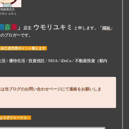
雨森屋店主
ウモリ ユキミ
雨
森
屋
」
ウモリユキミ
店主
と申します。
「
福祉
」
スのブロガーです。
・自己流売買ポイント教えます
/ 優待生活 / 投資信託 / NISA / iDeCo / 不動産投資（都内
たは当ブログのお問い合わせページにて連絡をお願いしま
 よろずジャーナル ↓