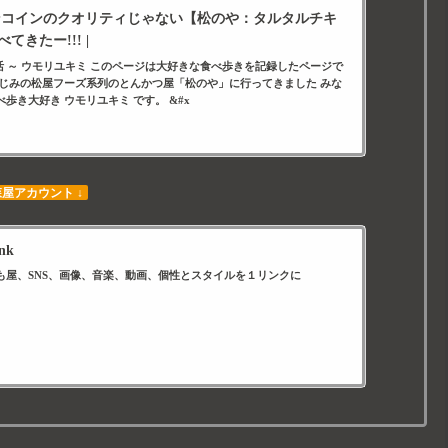
ンコインのクオリティじゃない【松のや：タルタルチキ
きたー!!! |
生活 ～ ウモリユキミ このページは大好きな食べ歩きを記録したページで
なじみの松屋フーズ系列のとんかつ屋「松のや」に行ってきました みな
歩き大好き ウモリユキミ です。 &#x
森屋アカウント ↓
nk
も屋、SNS、画像、音楽、動画、個性とスタイルを１リンクに