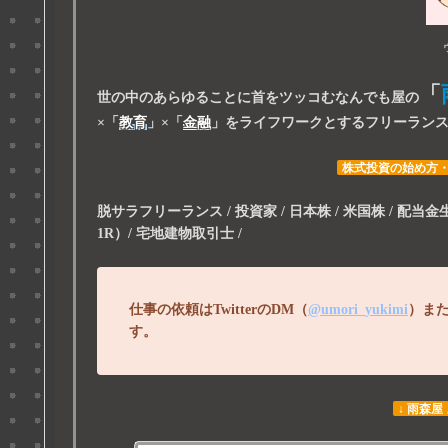
「
世の中のあらゆることに首をツッコむなんでも屋の
×
「
教育
」
×
「
金融
」
をライフワークとするフリーラン
株式投資の始め方
脱サラフリーランス / 投資家 / 日本株 / 米国株 / 配当金生活 
1R）/ 宅地建物取引士 /
仕事の依頼はTwitterのDM（
@umori_yukimi
）ま
す。
↓ 雨森屋