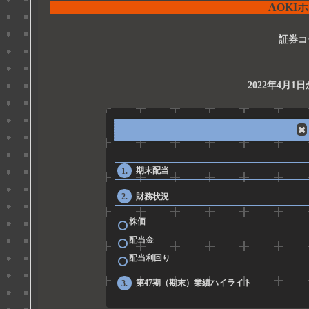
AOKI
証券コ
2022年4月1
期末配当
財務状況
株価
配当金
配当利回り
第47期（期末）業績ハイライト