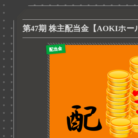
第47期 株主配当金【AOKIホールデ
配当金