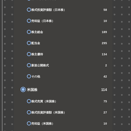
株式投資評価額（日本株）
58
売却益（日本株）
10
株主総会
189
配当金
295
株主優待
134
新規公開株式
2
その他
42
米国株
114
株式売買（米国株）
75
株式投資評価額（米国株）
27
売却益（米国株）
10