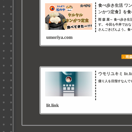
食べ歩き生活 ワ
ンかつ定食】を食べて
雨 森 屋～ 食べ歩き
す。 今回も牛丼でお
さんごきげんよう。食べ
umoriya.com
↓ 雨
ウモリユキミ lit.li
億り人を目指すなんで
lit.link