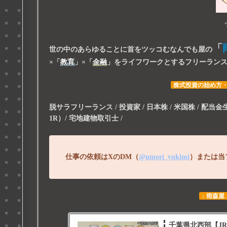
「
世の中のあらゆることに首をツッコむなんでも屋の
×
「
教育
」
×
「
金融
」
をライフワークとするフリーラン
株式投資の始め方
脱サラフリーランス / 投資家 / 日本株 / 米国株 / 配当金生活 
1R）/ 宅地建物取引士 /
仕事の依頼はXのDM（
@umori_yukimi
）または当
↓ 雨森屋
千葉県北西部【JR