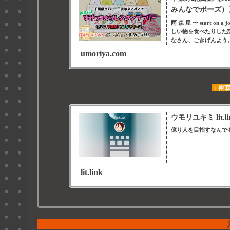
みんなでポーズ）】
雨 森 屋 〜 start 
しい物を食べたりした
なさん、ごきげんよう
umoriya.com
↓ 雨
ウモリユキミ lit.li
億り人を目指すなんで
lit.link