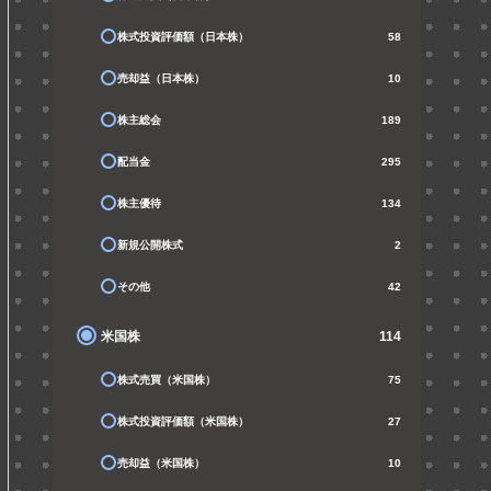
株式投資評価額（日本株）
58
売却益（日本株）
10
株主総会
189
配当金
295
株主優待
134
新規公開株式
2
その他
42
米国株
114
株式売買（米国株）
75
株式投資評価額（米国株）
27
売却益（米国株）
10