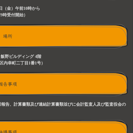
23日（金）午前10時から
9時受付開始）
場所
 飯野ビルディング 4階
区内幸町二丁目1番1号）
報告事項
まで）事業報告、計算書類及び連結計算書類並びに会計監査人及び監査役会の
決議事項