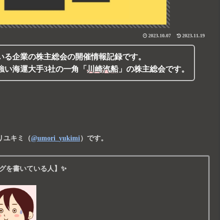
2023.10.07
2023.11.19
いる
企業の株主総会の開催情報記録
です。
強い海運大手3社の一角
「
川崎汽船
」
の株主総会です。
リユキミ
（
@umori_yukimi
）です。
グを書いている人】✨