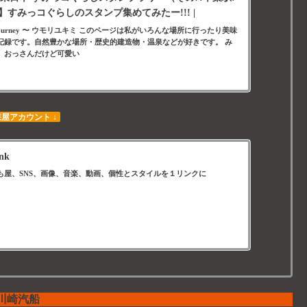
すみっコぐらしのスタンプ集めてみたー!!! |
on a journey 〜 ウモリユキミ このページは私がいろんな場所に行ったり美味
記録です。自然豊かな場所・歴史的建造物・温泉などが好きです。 み
。おっさんだけど可愛い
森屋アカウント ↓
nk
も屋、SNS、画像、音楽、動画、個性とスタイルを１リンクに
川崎汽船