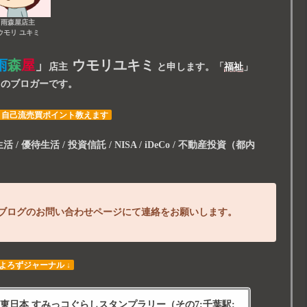
雨森屋店主
ウモリ ユキミ
雨
森
屋
」
ウモリユキミ
店主
と申します。
「
福祉
」
スのブロガーです。
・自己流売買ポイント教えます
/ 優待生活 / 投資信託 / NISA / iDeCo / 不動産投資（都内
ブログのお問い合わせページにて連絡をお願いします。
 よろずジャーナル ↓
東日本 すみっコぐらしスタンプラリー（その7:千葉駅: