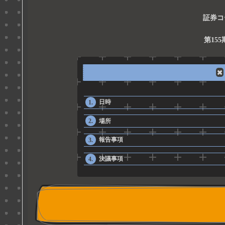
証券コ
第15
日時
場所
報告事項
決議事項