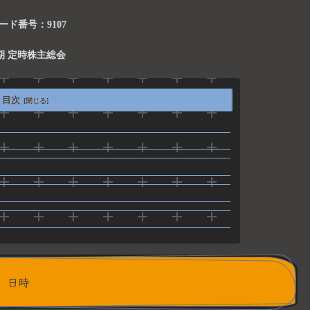
ード番号：9107
5期 定時株主総会
目次
日時