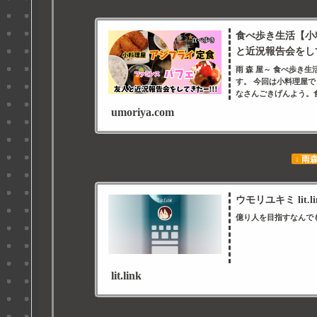
食べ歩き生活【小
と近況報告会をしてき
雨 森 屋～ 食べ歩き
す。 今回は小料理屋
なさんごきげんよう。食
umoriya.com
↓ 雨
ウモリユキミ lit.li
億り人を目指すなんで
lit.link