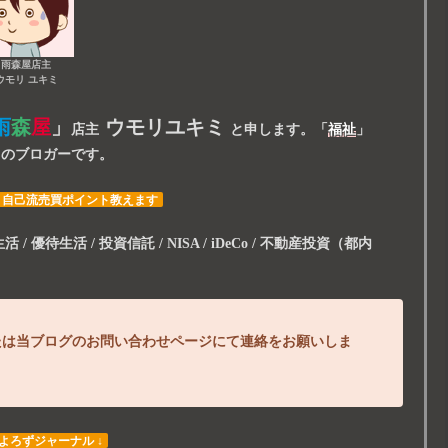
雨森屋店主
ウモリ ユキミ
雨
森
屋
」
ウモリユキミ
店主
と申します。
「
福祉
」
スのブロガーです。
・自己流売買ポイント教えます
/ 優待生活 / 投資信託 / NISA / iDeCo / 不動産投資（都内
たは当ブログのお問い合わせページにて連絡をお願いしま
 よろずジャーナル ↓