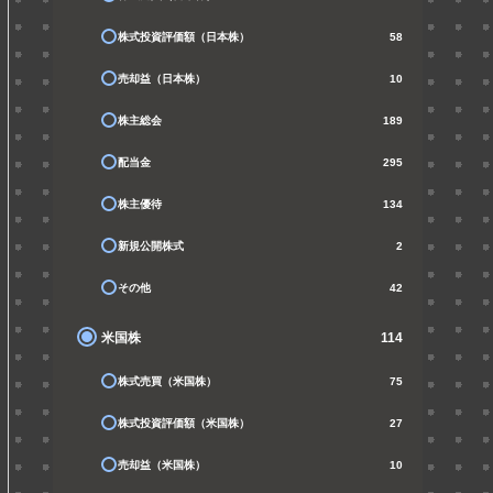
株式投資評価額（日本株）
58
売却益（日本株）
10
株主総会
189
配当金
295
株主優待
134
新規公開株式
2
その他
42
米国株
114
株式売買（米国株）
75
株式投資評価額（米国株）
27
売却益（米国株）
10