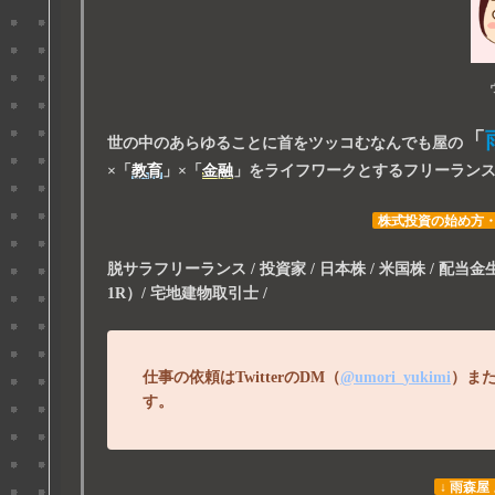
「
世の中のあらゆることに首をツッコむなんでも屋の
×
「
教育
」
×
「
金融
」
をライフワークとするフリーラン
株式投資の始め方
脱サラフリーランス / 投資家 / 日本株 / 米国株 / 配当金生活 
1R）/ 宅地建物取引士 /
仕事の依頼はTwitterのDM（
@umori_yukimi
）ま
す。
↓ 雨森屋