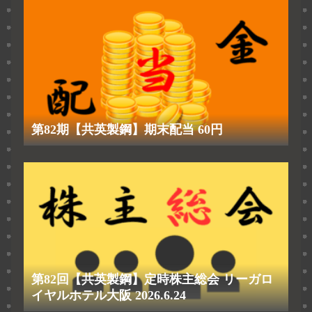
第82期【共英製鋼】期末配当 60円
第82回【共英製鋼】定時株主総会 リーガロ
イヤルホテル大阪 2026.6.24