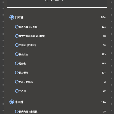
日本株
854
株式売買（日本株）
124
株式投資評価額（日本株）
58
売却益（日本株）
10
株主総会
189
配当金
295
株主優待
134
新規公開株式
2
その他
42
米国株
114
株式売買（米国株）
75