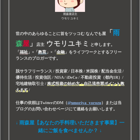
雨森屋店主
ウモリ ユキミ
「
雨
世の中のあらゆることに首をツッコむ なんでも屋
森
屋
」
ウモリユキミ
店主
と申します。
「
福祉
」
×
「
教育
」
×
「
金融
」
をライフワークとするフリー
ランスのブロガーです。
脱サラフリーランス / 投資家 / 日本株 / 米国株 / 配当金生活 /
優待生活 / 投資信託 / NISA / iDeCo / 不動産投資（都内1R）/
宅地建物取引士 /
株式投資の始め方・自己流売買ポイント教
えます
/
仕事の依頼はTwitterのDM（
@umoriya_yorozu
）または当
ブログのお問い合わせページにて連絡をお願いします。
↓ 雨森屋【あなたの手料理いただきます事業】一
緒にご飯を食べませんか？ ↓