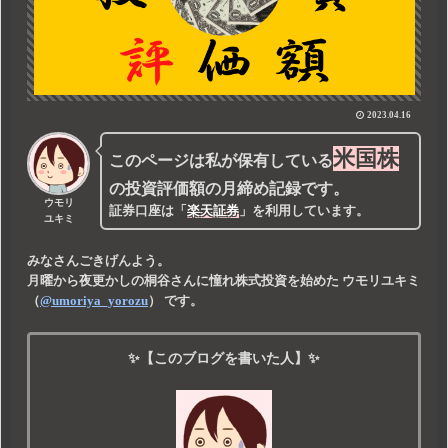
2023.04.16
米国株
このページは私が保有している
の投資評価額の月締め記録です。
ウモリ
証券口座は
「
楽天証券
」
を利用しています。
ユキミ
みなさんごきげんよう。
月曜から夜更かしの桐谷さんに憧れ株式投資を始めた
ウモリユキミ
（
@umoriya_yorozu
） です。
✨【このブログを書いた人】✨