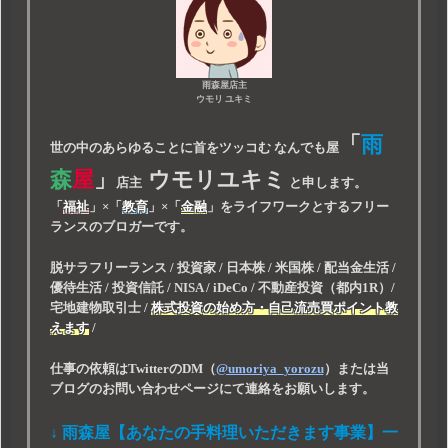
雨森屋店主
ウモリ ユキミ
「
雨
世の中のあらゆることに首をツッコむ なんでも屋
森
屋
」
ウモリユキミ
店主
と申します。
「
福祉
」
×
「
教育
」
×
「
金融
」
をライフワークとするフリー
ランスのブロガーです。
脱サラフリーランス / 投資家 / 日本株 / 米国株 / 配当金生活 /
優待生活 / 投資信託 / NISA / iDeCo / 不動産投資（都内1R）/
宅地建物取引士 /
株式投資の始め方・自己流売買ポイント教
えます
/
仕事の依頼はTwitterのDM（
@umoriya_yorozu
）または当
ブログのお問い合わせページにて連絡をお願いします。
↓ 雨森屋【あなたの手料理いただきます事業】一