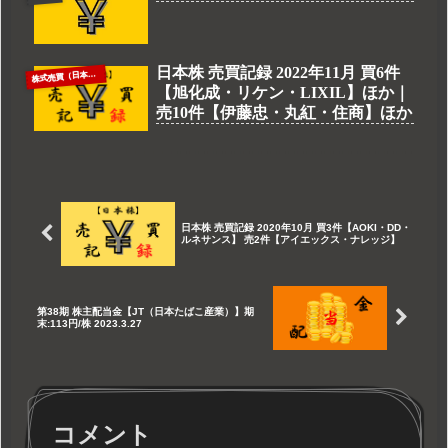
日本株 売買記録 2022年11月 買6件
株
式売買（日本株）
【旭化成・リケン・LIXIL】ほか｜
売10件【伊藤忠・丸紅・住商】ほか
日本株 売買記録 2020年10月 買3件【AOKI・DD・
ルネサンス】 売2件【アイエックス・ナレッジ】
第38期 株主配当金【JT（日本たばこ産業）】期
末:113円/株 2023.3.27
コメント