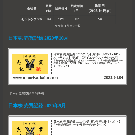
株価(円)
数量
約定単価
会社名
証券番号
（2023.4/4現在）
(株)
(円)
セントケア HD
100
2374
950
760
2020年11月 売り一覧
日本株 売買記録 2020年10月
日本株 売買記録 2020年10月 買3件【AOKI・DD・
ルネサンス】 売2件【アイエックス・ナレッジ】
目指せ億り人 雨森屋～よろずジャーナル～ 日本株 売買記録 2020
年10月 買3件【AOKI・DD・ルネサンス】 売2件【アイエック
ス・ナレッジ】
2023.04.04
www.umoriya-kabu.com
日本株 売買記録 2020年10月
日本株 売買記録 2020年9月
日本株 売買記録 2020年9月 買0件 売1件【ホクト】
日本株 売買記録 2020年9月 買0件 売1件【ホクト】