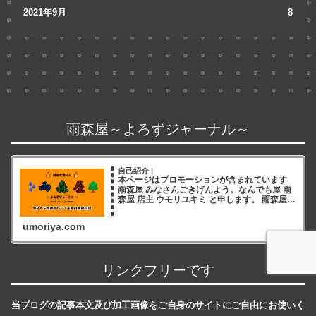
2021年9月
8
雨森屋～よろずジャーナル～
自己紹介 |
本ページはプロモーションが含まれています
雨森屋 みなさんごきげんよう。なんでも屋 雨
森屋 店主 ウモリユキミ と申します。 雨森屋店
主ウモリユキミ ブログをご覧いただき誠にあ
りがとうございます✨ 雨森屋店員とりちゃん
umoriya.com
ありが
リンクフリーです
当ブログの記事本文及び加工画像をご自身のサイトにご自由にお使いく