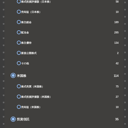
株式投資評価額（日本株）
58
売却益（日本株）
10
株主総会
189
配当金
295
株主優待
134
新規公開株式
2
その他
42
米国株
114
株式売買（米国株）
75
株式投資評価額（米国株）
27
売却益（米国株）
10
投資信託
35