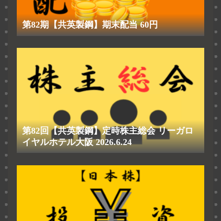
第82期【共英製鋼】期末配当 60円
第82回【共英製鋼】定時株主総会 リーガロ
イヤルホテル大阪 2026.6.24