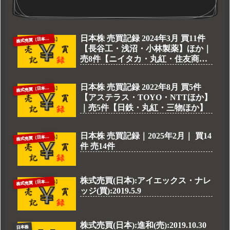
日本株 売買記録 2024年3月 買11件
株
式売買（日本株）
【長谷工・浅沼・小林製薬】ほか｜
売8件【ニイタカ・丸紅・住友商
事】ほか
日本株 売買記録 2022年8月 買5件
株
式売買（日本株）
【アステラス・TOYO・NTTほか】
｜売5件【日鉄・丸紅・三物ほか】
日本株 売買記録｜2025年2月｜ 買14
株
式売買（日本株）
件 売14件
株式売買(日本):アイエックス・ナレ
株
式売買（日本株）
ッジ(買):2019.5.9
株式売買(日本):進和(売):2019.10.30
日本株