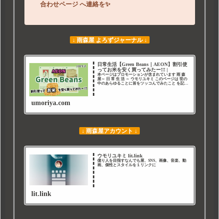
合わせページ
へ連絡を
✨
↓ 雨森屋 よろずジャーナル ↓
日常生活【Green Beans｜AEON】割引使
ってお米を安く買ってみたー!!! |
本ページはプロモーションが含まれています 雨 森
屋～ 日 常 生 活 ～ ウモリユキミ このページは 世の
中のあらゆることに首をツッコんでみたこと を記録
したページです。 みなさんごきげんよう。お得な新
サービスは試してみたくなる ウモリユ
umoriya.com
↓ 雨森屋アカウント ↓
ウモリユキミ lit.link
億り人を目指すなんでも屋、SNS、画像、音楽、動
画、個性とスタイルを１リンクに
lit.link