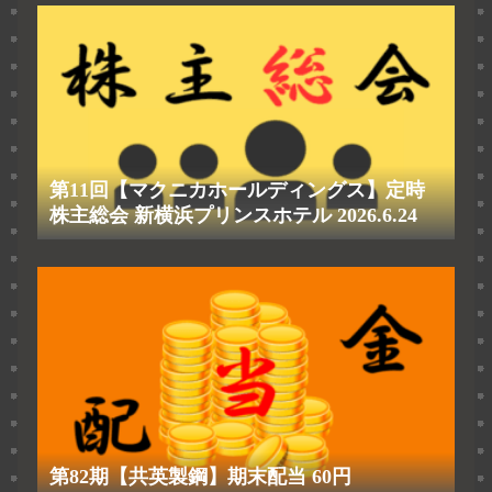
第11回【マクニカホールディングス】定時
株主総会 新横浜プリンスホテル 2026.6.24
第82期【共英製鋼】期末配当 60円