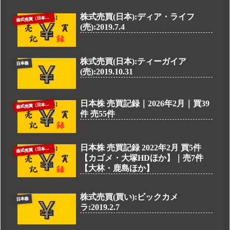
株式売買(日本):ディア・ライフ
株
式売買（日本株）
(売):2019.7.4
株式売買(日本):ティーガイア
日本株
(売):2019.10.31
日本株 売買記録｜2026年2月｜買39
株
式売買（日本株）
件 売55件
日本株 売買記録 2022年2月 買5件
株
式売買（日本株）
【カゴメ・大塚HDほか】｜売7件
【大林・鹿島ほか】
株式売買(買い):ビックカメ
日本株
ラ:2019.2.7