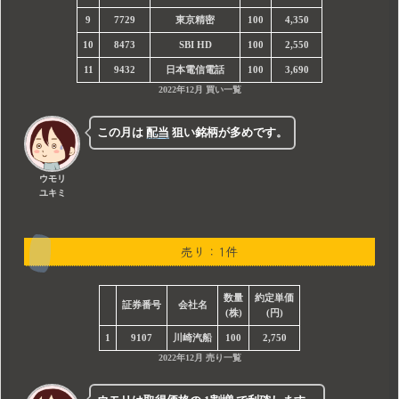
9
7729
東京精密
100
4,350
10
8473
SBI HD
100
2,550
11
9432
日本電信電話
100
3,690
2022年12月 買い一覧
この月は
配当
狙い銘柄が多めです。
ウモリ
ユキミ
売り：1件
数量
約定単価
証券番号
会社名
(株)
(円)
1
9107
川崎汽船
100
2,750
2022年12月 売り一覧