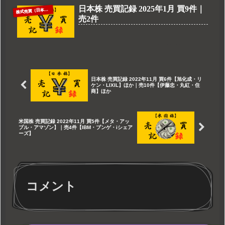
日本株 売買記録 2025年1月 買9件｜
株
式売買（日本株）
売2件
日本株 売買記録 2022年11月 買6件【旭化成・リ
ケン・LIXIL】ほか｜売10件【伊藤忠・丸紅・住
商】ほか
米国株 売買記録 2022年11月 買5件【メタ・アッ
プル・アマゾン】｜売4件【IBM・ブンゲ・iシェア
ーズ】
コメント