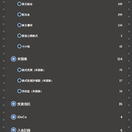
株主総会
189
配当金
295
株主優待
134
新規公開株式
2
その他
42
米国株
114
株式売買（米国株）
75
株式投資評価額（米国株）
27
売却益（米国株）
10
投資信託
35
iDeCo
4
入金記録
6