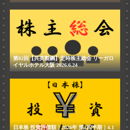
第82回【共英製鋼】定時株主総会 リーガロ
イヤルホテル大阪 2026.6.24
日本株 投資評価額｜2026年 第2四半期｜4.1