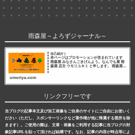
雨森屋～よろずジャーナル～
自己紹介 |
本ページはプロモーションが含まれています
雨森屋 みなさんごきげんよう。なんでも屋 雨
森屋 店主 ウモリユキミ と申します。 雨森屋店
主ウモリユキミ ブログをご覧いただき誠にあ
りがとうございます✨ 雨森屋店員とりちゃん
umoriya.com
ありが
リンクフリーです
当ブログの記事本文及び加工画像をご自身のサイトにご自由にお使いく
ださい（ただし、スポンサーリンクなど著作権が他に帰属する箇所を除
きます）。ご使用の際は、文章・画像をご利用する記事に当ブログの対
象記事URLを貼って頂ければ結構です。なお、記事の内容が時点等によ