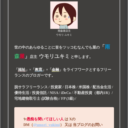
雨森屋店主
ウモリ ユキミ
「
雨
世の中のあらゆることに首をツッコむなんでも屋の
森
屋
」
ウモリユキミ
店主
と申します。
「
福祉
」
×
「
教育
」
×
「
金融
」
をライフワークとするフリー
ランスのブロガーです。
脱サラフリーランス / 投資家 / 日本株 / 米国株 / 配当金生活 /
優待生活 / 投資信託 / NISA / iDeCo / 不動産投資（都内1R）/
宅地建物取引士 (試験合格) / FP (3級) /
✨
愚痴を聞いてほしい人
は
Xの
DM（
@umori_yukimi
）
又は
当ブログのお問い