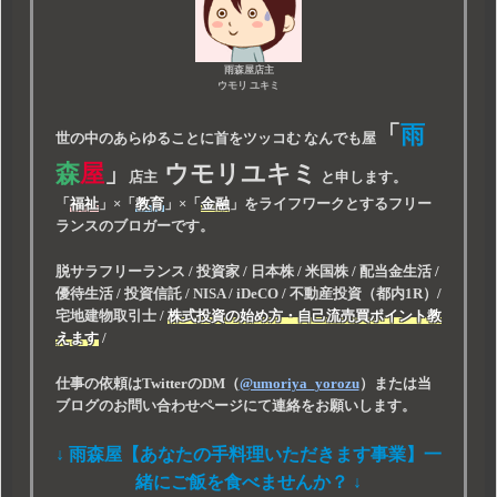
雨森屋店主
ウモリ ユキミ
「
雨
世の中のあらゆることに首をツッコむ なんでも屋
森
屋
」
ウモリユキミ
店主
と申します。
「
福祉
」
×
「
教育
」
×
「
金融
」
をライフワークとするフリー
ランスのブロガーです。
脱サラフリーランス / 投資家 / 日本株 / 米国株 / 配当金生活 /
優待生活 / 投資信託 / NISA / iDeCO / 不動産投資（都内1R）/
宅地建物取引士 /
株式投資の始め方・自己流売買ポイント教
えます
/
仕事の依頼はTwitterのDM（
@umoriya_yorozu
）または当
ブログのお問い合わせページにて連絡をお願いします。
↓ 雨森屋【あなたの手料理いただきます事業】一
緒にご飯を食べませんか？ ↓