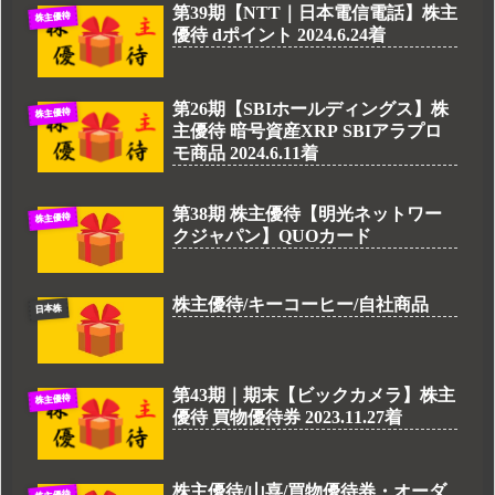
第39期【NTT｜日本電信電話】株主
株主優待
優待 dポイント 2024.6.24着
第26期【SBIホールディングス】株
株主優待
主優待 暗号資産XRP SBIアラプロ
モ商品 2024.6.11着
第38期 株主優待【明光ネットワー
株主優待
クジャパン】QUOカード
株主優待/キーコーヒー/自社商品
日本株
第43期｜期末【ビックカメラ】株主
株主優待
優待 買物優待券 2023.11.27着
株主優待/山喜/買物優待券・オーダ