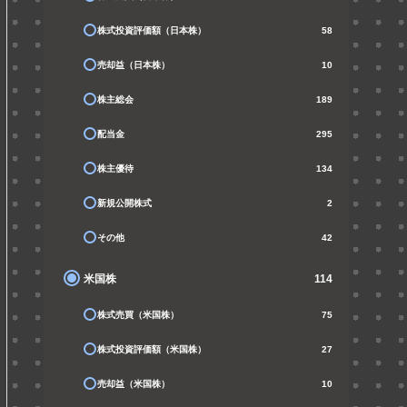
株式投資評価額（日本株）
58
売却益（日本株）
10
株主総会
189
配当金
295
株主優待
134
新規公開株式
2
その他
42
米国株
114
株式売買（米国株）
75
株式投資評価額（米国株）
27
売却益（米国株）
10