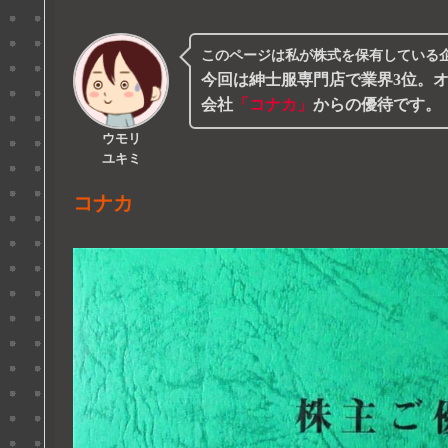
このページは私が株式を保有している
今回は
紳士服専門店で業界3位。
会社
「コナカ」
からの優待です。
ウモリ
ユキミ
コナカ