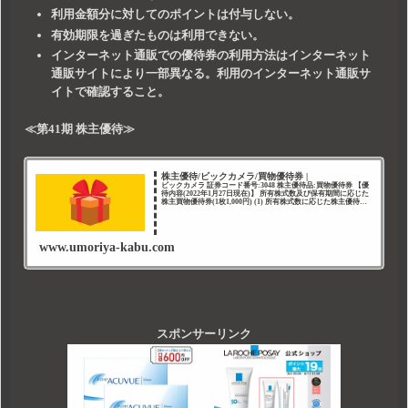
利用金額分に対してのポイントは付与しない。
有効期限を過ぎたものは利用できない。
インターネット通販での優待券の利用方法はインターネット
通販サイトにより一部異なる。利用のインターネット通販サ
イトで確認すること。
≪第41期 株主優待≫
株主優待/ビックカメラ/買物優待券 |
ビックカメラ 証券コード番号:3048 株主優待品:買物優待券 【優
待内容(2022年1月27日現在)】 所有株式数及び保有期間に応じた
株主買物優待券(1枚1,000円) (1) 所有株式数に応じた株主優待制
度(年2回) 所有株式数及び保有
www.umoriya-kabu.com
スポンサーリンク