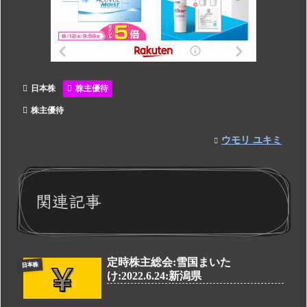
日本株
株主優待
株主優待
ウモリ ユキミ
関連記事
定時株主総会:雪国まいた
日本株
け:2022.6.24:新潟県