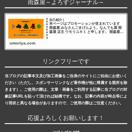
雨森屋～よろずジャーナル～
自己紹介 |
本ページはプロモーションが含まれています
雨森屋 みなさんごきげんよう。なんでも屋 雨
森屋 店主 ウモリユキミ と申します。 雨森屋店
主ウモリユキミ ブログをご覧いただき誠にあ
りがとうございます✨ 雨森屋店員とりちゃん
umoriya.com
ありが
リンクフリーです
当ブログの記事本文及び加工画像をご自身のサイトにご自由にお使いく
ださい（ただし、スポンサーリンクなど著作権が他に帰属する箇所を除
きます）。ご使用の際は、文章・画像をご利用する記事に当ブログの対
象記事URLを貼って頂ければ結構です。なお、記事の内容が時点等によ
り現状と異なる場合がありますので、ご使用の際はご注意ください。
応援よろしくお願いします！