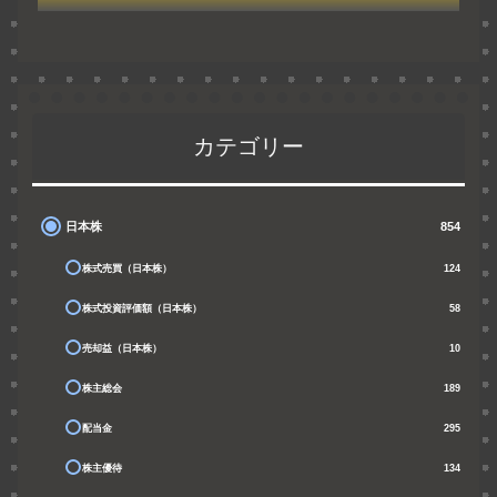
カテゴリー
日本株
854
株式売買（日本株）
124
株式投資評価額（日本株）
58
売却益（日本株）
10
株主総会
189
配当金
295
株主優待
134