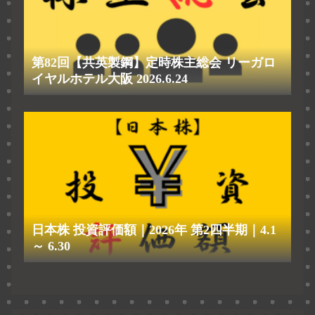
第82回【共英製鋼】定時株主総会 リーガロ
イヤルホテル大阪 2026.6.24
日本株 投資評価額｜2026年 第2四半期｜4.1
～ 6.30