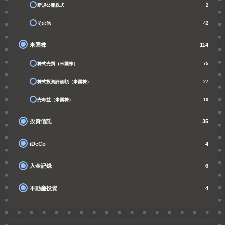
新規公開株式
2
その他
42
米国株
114
株式売買（米国株）
75
株式投資評価額（米国株）
27
売却益（米国株）
10
投資信託
35
iDeCo
4
入金記録
6
不動産投資
4