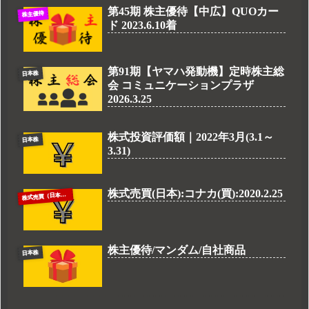
第45期 株主優待【中広】QUOカー
株主優待
ド 2023.6.10着
第91期【ヤマハ発動機】定時株主総
日本株
会 コミュニケーションプラザ
2026.3.25
株式投資評価額｜2022年3月(3.1～
日本株
3.31)
株式売買(日本):コナカ(買):2020.2.25
株
式売買（日本株）
株主優待/マンダム/自社商品
日本株