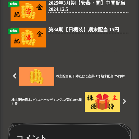
2025年3月期【安藤・間】中間配当
配当金
2024.12.5
第84期【日機装】期末配当 15円
配当金
株主配当金:日本たばこ産業(JT):期末配当:75円/株
株主優待:日本ハウスホールディングス:宿泊10%割
引券
コメント