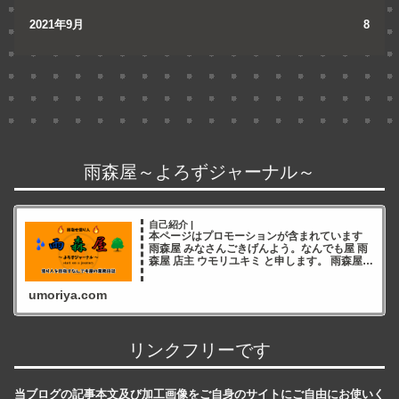
2021年9月
8
雨森屋～よろずジャーナル～
自己紹介 |
本ページはプロモーションが含まれています
雨森屋 みなさんごきげんよう。なんでも屋 雨
森屋 店主 ウモリユキミ と申します。 雨森屋店
主ウモリユキミ ブログをご覧いただき誠にあ
りがとうございます✨ 雨森屋店員とりちゃん
umoriya.com
ありが
リンクフリーです
当ブログの記事本文及び加工画像をご自身のサイトにご自由にお使いく