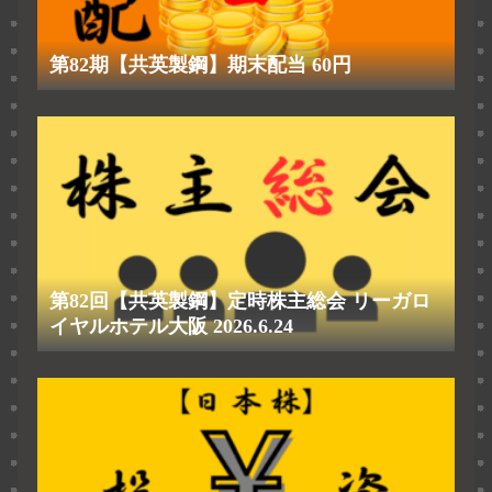
第82期【共英製鋼】期末配当 60円
第82回【共英製鋼】定時株主総会 リーガロ
イヤルホテル大阪 2026.6.24