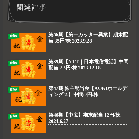
関連記事
第56期【第一カッター興業】期末配
配当金
当 35円/株 2023.9.28
第39期【NTT｜日本電信電話】中間
配当金
配当 2.5円/株 2023.12.18
第47期 株主配当金【AOKIホールデ
配当金
ィングス】中間:7円/株
第46期【中広】期末配当 12円/株
配当金
2024.6.27