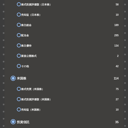
株式投資評価額（日本株）
58
売却益（日本株）
10
株主総会
189
配当金
295
株主優待
134
新規公開株式
2
その他
42
米国株
114
株式売買（米国株）
75
株式投資評価額（米国株）
27
売却益（米国株）
10
投資信託
35