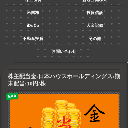
米国株
投資信託
iDeCo
入金記録
不動産投資
その他
お問い合わせ
株主配当金:日本ハウスホールディングス:期
末配当:10円/株
配当金