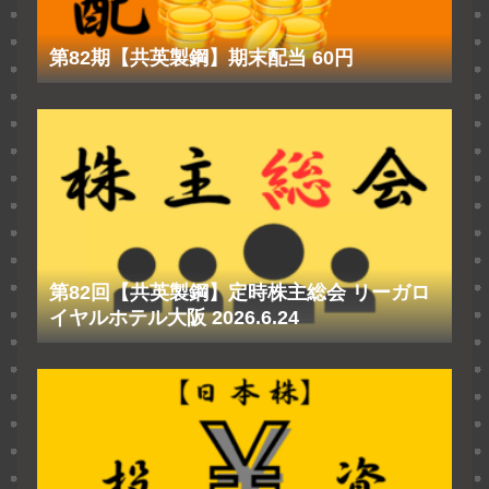
第82期【共英製鋼】期末配当 60円
第82回【共英製鋼】定時株主総会 リーガロ
イヤルホテル大阪 2026.6.24