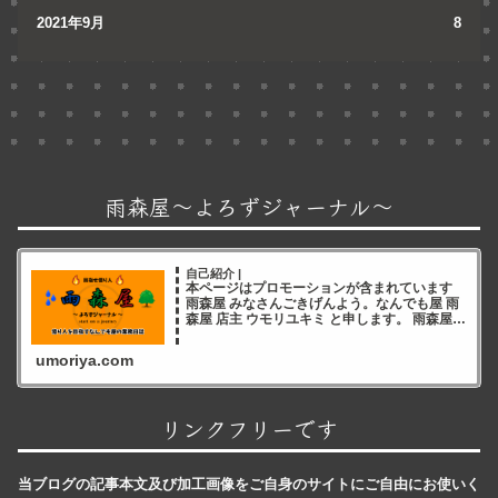
2021年9月
8
雨森屋～よろずジャーナル～
自己紹介 |
本ページはプロモーションが含まれています
雨森屋 みなさんごきげんよう。なんでも屋 雨
森屋 店主 ウモリユキミ と申します。 雨森屋店
主ウモリユキミ ブログをご覧いただき誠にあ
りがとうございます✨ 雨森屋店員とりちゃん
umoriya.com
ありが
リンクフリーです
当ブログの記事本文及び加工画像をご自身のサイトにご自由にお使いく