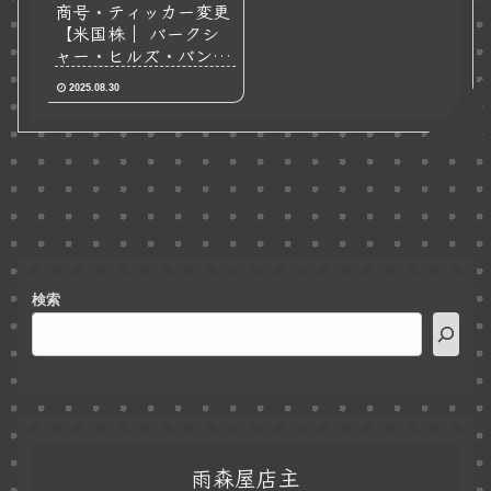
商号・ティッカー変更
【米国株｜ バークシ
ャー・ヒルズ・バンコ
ープ】2025.9.2
2025.08.30
検索
雨森屋店主