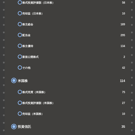
株式投資評価額（日本株）
58
売却益（日本株）
10
株主総会
189
配当金
295
株主優待
134
新規公開株式
2
その他
42
米国株
114
株式売買（米国株）
75
株式投資評価額（米国株）
27
売却益（米国株）
10
投資信託
35