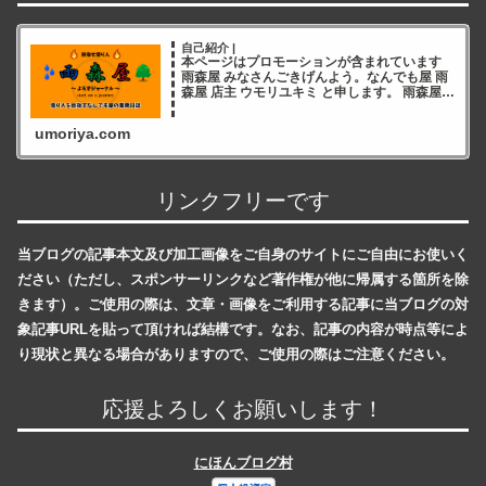
自己紹介 |
本ページはプロモーションが含まれています
雨森屋 みなさんごきげんよう。なんでも屋 雨
森屋 店主 ウモリユキミ と申します。 雨森屋店
主ウモリユキミ ブログをご覧いただき誠にあ
りがとうございます✨ 雨森屋店員とりちゃん
umoriya.com
ありが
リンクフリーです
当ブログの記事本文及び加工画像をご自身のサイトにご自由にお使いく
ださい（ただし、スポンサーリンクなど著作権が他に帰属する箇所を除
きます）。ご使用の際は、文章・画像をご利用する記事に当ブログの対
象記事URLを貼って頂ければ結構です。なお、記事の内容が時点等によ
り現状と異なる場合がありますので、ご使用の際はご注意ください。
応援よろしくお願いします！
にほんブログ村