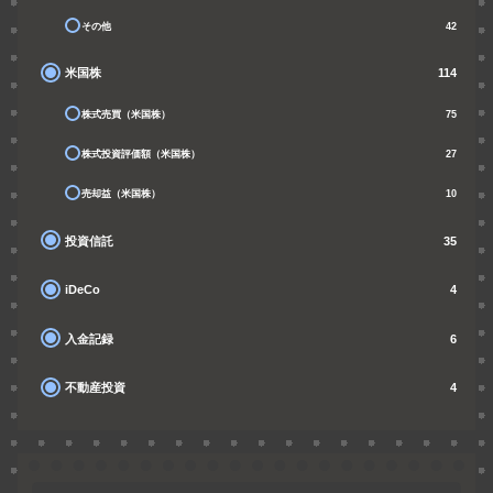
その他
42
米国株
114
株式売買（米国株）
75
株式投資評価額（米国株）
27
売却益（米国株）
10
投資信託
35
iDeCo
4
入金記録
6
不動産投資
4