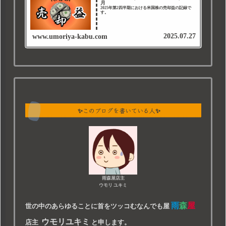
月
2025年第2四半期における米国株の売却益の記録で
す。
2025.07.27
www.umoriya-kabu.com
✨このブログを書いている人✨
雨森屋店主
ウモリ ユキミ
雨
森
屋
世の中のあらゆることに首をツッコむなんでも屋
ウモリユキミ
店主
と申します。