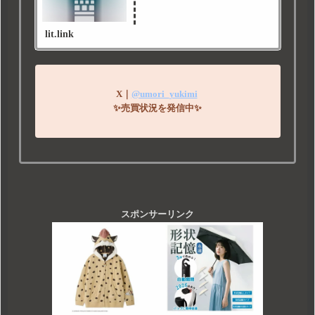
lit.link
X｜
@umori_yukimi
✨売買状況を発信中✨
スポンサーリンク