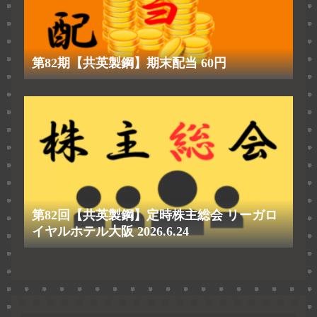
第82期【共英製鋼】期末配当 60円
第82回【共英製鋼】定時株主総会 リーガロ
イヤルホテル大阪 2026.6.24