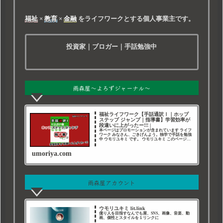
福祉
×
教育
×
金融
をライフワークとする個人事業主です。
投資家｜ブロガー｜手話勉強中
雨森屋～よろずジャーナル～
福祉ライフワーク【手話通訳Ⅰ｜ホップ
ステップ ジャンプ｜指導書】学習効率が
段違いに上がったー!!! |
本ページはプロモーションが含まれています ライフ
ワーク みなさん、ごきげんよう。独学で手話を勉強
中 ウモリユキミ です。 ウモリユキミ このページは
私が ライフワーク とする 福祉・教育・金融 に関す
る活動記録です。 手話通訳Ⅰ｜指導書 ウ
umoriya.com
雨森屋アカウント
ウモリユキミ lit.link
億り人を目指すなんでも屋、SNS、画像、音楽、動
画、個性とスタイルを１リンクに