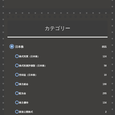
カテゴリー
日本株
855
株式売買（日本株）
124
株式投資評価額（日本株）
58
売却益（日本株）
10
株主総会
190
配当金
295
株主優待
134
新規公開株式
2