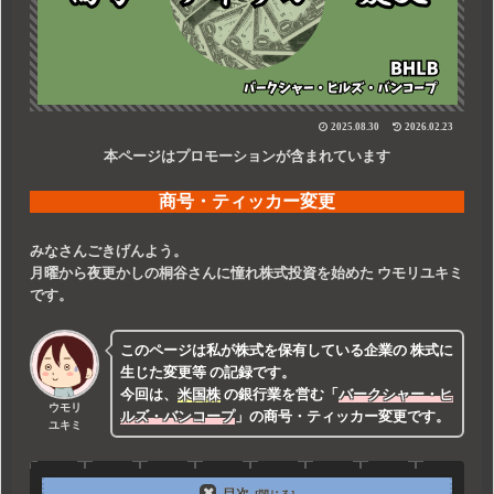
2025.08.30
2026.02.23
本ページはプロモーションが含まれています
商号・ティッカー変更
みなさんごきげんよう。
月曜から夜更かしの桐谷さんに憧れ株式投資を始めた
ウモリユキミ
です。
このページは私が株式を保有している企業の
株式に
生じた変更等
の記録です。
今回は、
米国株
の銀行業を営む
「
バークシャー・ヒ
ウモリ
ルズ・バンコープ
」
の商号・ティッカー変更です。
ユキミ
目次