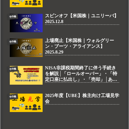
スピンオフ【米国株｜ユニリーバ】
その他
2025.12.8
上場廃止【米国株｜ウォルグリー
その他
ン・ブーツ・アライアンス】
2025.8.29
NISA非課税期間終了に伴う手続き
その他
を解説│「ロールオーバー」・「特
定口座に払出し」・「売却」│あな
たならどれを選びますか⁉
2025年度【UBE】株主向け工場見学
その他
会