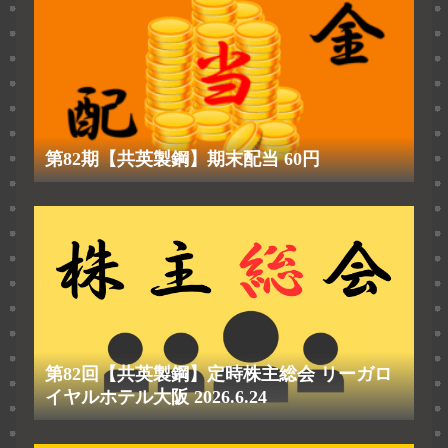
第82期【共英製鋼】期末配当 60円
第82回【共英製鋼】定時株主総会 リーガロ
イヤルホテル大阪 2026.6.24