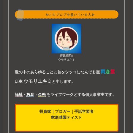
✨このブログを書いている人✨
雨森屋店主
ウモリ ユキミ
雨
森
屋
世の中のあらゆることに首をツッコむなんでも屋
ウモリユキミ
店主
と申します。
福祉
×
教育
×
金融
をライフワークとする個人事業主です。
投資家
｜
ブロガー
｜
手話学習者
家庭菜園ティスト