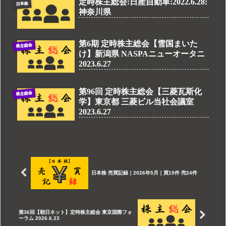
定時株主総会:日産自動車:2022.6.28:
日本株
神奈川県
第6期 定時株主総会【雪国まいた
株主総会
け】新潟県 NASPAニューオータニ
2023.6.27
第96回 定時株主総会【三菱瓦斯化
株主総会
学】東京都 三菱ビル当社会議室
2023.6.27
日本株 売買記録｜2026年5月｜買19件 売24件
第36回【朝日ネット】定時株主総会 東京国際フォ
ーラム 2026.6.23