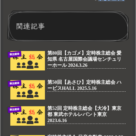
関連記事
第80回【カゴメ】定時株主総会 愛
株主総会
知県 名古屋国際会議場センチュリ
ーホール 2024.3.26
第50回【あさひ】定時株主総会 ハ
株主総会
ービスHALL 2025.5.16
第52回 定時株主総会【大冷】東京
株主総会
都 東武ホテルレバント東京
2023.6.16