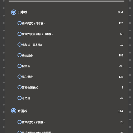
日本株
854
株式売買（日本株）
124
株式投資評価額（日本株）
58
売却益（日本株）
10
株主総会
189
配当金
295
株主優待
134
新規公開株式
2
その他
42
米国株
114
株式売買（米国株）
75
株式投資評価額（米国株）
27