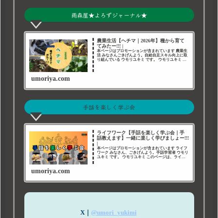
雨森屋★よろずジャーナル★
農業生活【ヘチマ｜2026年】種から育て
てみたー!!! |
本ページはプロモーションが含まれています 農業生
活 みなさんごきげんよう。自給自足スキル向上に取
り組んでいる ウモリユキミ です。 ウモリユキミ こ
のページは私が育てている 農作物 の 育成記録 で
す。 ヘチマ 今回は ヘチマ を種から育て
umoriya.com
手話を楽しく学ぶ会
ライフワーク【手話を楽しく学ぶ会｜手
話教えます】一緒に楽しく学びましょー!!!
|
本ページはプロモーションが含まれています ライフ
ワーク みなさん、ごきげんよう。手話学習者 ウモリ
ユキミ です。 ウモリユキミ このページは、ライフ
ワークである 手話 について綴ったページです。 手
話を楽しく学ぶ会｜手話教えます 今回は、雨
umoriya.com
X｜
@umori_yukimi