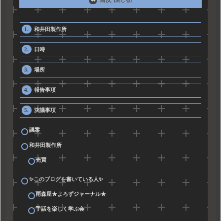
和井田製作所
日時
場所
報告事項
決議事項
議案
和井田製作所
売買
✨このブログを書いている人✨
雨森屋★よろずジャーナル★
手話を楽しく学ぶ会