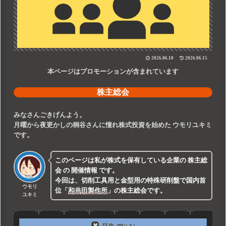
2026.06.10
2026.06.15
本ページはプロモーションが含まれています
株主総会
みなさんごきげんよう。
月曜から夜更かしの桐谷さんに憧れ株式投資を始めた
ウモリユキミ
です。
このページは私が株式を保有している企業の
株主総
会
の
開催情報
です。
今回は、切削工具用と金型用の特殊研削盤で国内首
ウモリ
位
「
和井田製作所
」
の株主総会です。
ユキミ
目次