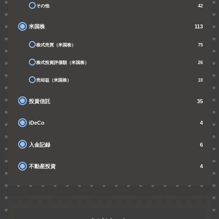
その他
42
米国株
113
株式売買（米国株）
75
株式投資評価額（米国株）
26
売却益（米国株）
10
投資信託
35
iDeCo
4
入金記録
6
不動産投資
4