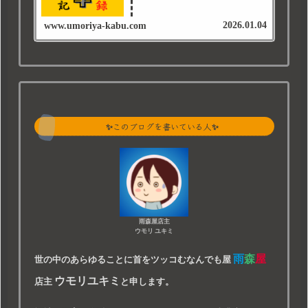
2026.01.04
www.umoriya-kabu.com
✨このブログを書いている人✨
雨森屋店主
ウモリ ユキミ
雨
森
屋
世の中のあらゆることに首をツッコむなんでも屋
ウモリユキミ
店主
と申します。