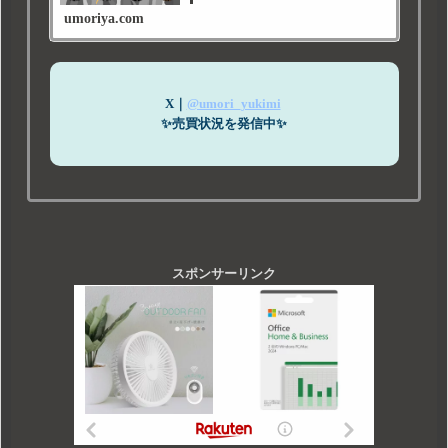
話を楽しく学ぶ会｜手話教えます 今回は、雨
umoriya.com
X｜
@umori_yukimi
✨売買状況を発信中✨
スポンサーリンク