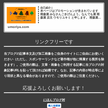
自己紹介 |
本ページはプロモーションが含まれています
雨森屋 みなさんごきげんよう。なんでも屋 雨
森屋 店主 ウモリユキミ と申します。 雨森屋店
主ウモリユキミ ブログをご覧いただき誠にあ
りがとうございます✨ 雨森屋店員とりちゃん
umoriya.com
ありが
リンクフリーです
当ブログの記事本文及び加工画像をご自身のサイトにご自由にお使いく
ださい（ただし、スポンサーリンクなど著作権が他に帰属する箇所を除
きます）。ご使用の際は、文章・画像をご利用する記事に当ブログの対
象記事URLを貼って頂ければ結構です。なお、記事の内容が時点等によ
り現状と異なる場合がありますので、ご使用の際はご注意ください。
応援よろしくお願いします！
にほんブログ村