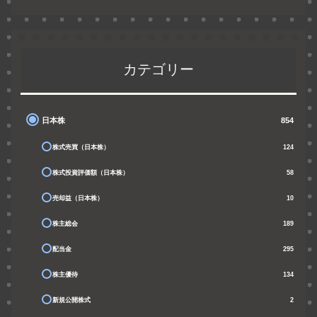
カテゴリー
日本株
854
株式売買（日本株）
124
株式投資評価額（日本株）
58
売却益（日本株）
10
株主総会
189
配当金
295
株主優待
134
新規公開株式
2