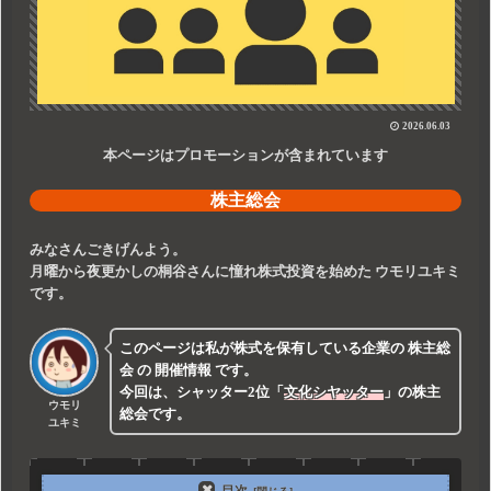
2026.06.03
本ページはプロモーションが含まれています
株主総会
みなさんごきげんよう。
月曜から夜更かしの桐谷さんに憧れ株式投資を始めた
ウモリユキミ
です。
このページは私が株式を保有している企業の
株主総
会
の
開催情報
です。
今回は、シャッター2位
「
文化シヤッター
」
の株主
ウモリ
総会です。
ユキミ
目次