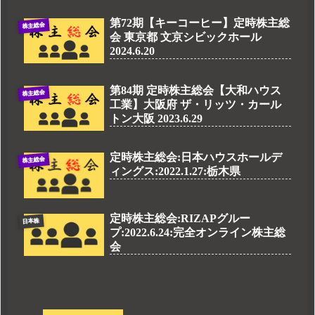
第72期【キーコーヒー】定時株主総
株主総会
会 東京都 文京シビックホール
2024.6.20
第84期 定時株主総会【大和ハウス
株主総会
工業】大阪府 ザ・リッツ・カール
トン大阪 2023.6.29
定時株主総会:日本ハウスホールデ
株主総会
ィングス:2022.1.27:栃木県
定時株主総会:RIZAPグルー
日本株
プ:2022.6.24:完全オンライン株主総
会