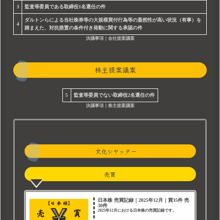
3
監査等委員である取締役1名選任の件
ダルトンらによる当社株券等の大規模買付行為等の蓋然性が高い状況（有事）を
4
踏まえた、対抗措置の条件付き発動に関する承認の件
決議事項｜会社提案議案
株主提案議案
5
監査等委員でない取締役2名選任の件
決議事項｜株主提案議案
文化シヤッター
売買
日本株 売買記録｜2025年12月｜買35件 売
30件
2025年12月における日本株の売買記録です。