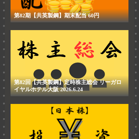
第82期【共英製鋼】期末配当 60円
第82回【共英製鋼】定時株主総会 リーガロ
イヤルホテル大阪 2026.6.24