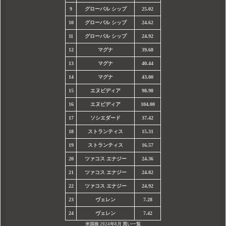
9
グローバル シップ
25.02
10
グローバル シップ
24.62
11
グローバル シップ
24.92
12
マグナ
39.68
13
マグナ
40.44
14
マグナ
43.00
15
エヌビディア
98.98
16
エヌビディア
104.00
17
ソシエダード
37.42
18
ストランティス
15.31
19
ストランティス
16.57
20
ツァコス エナジー
24.36
21
ツァコス エナジー
24.82
22
ツァコス エナジー
24.92
23
ヴェレン
7.28
24
ヴェレン
7.42
米国株 2024年8月 買い一覧