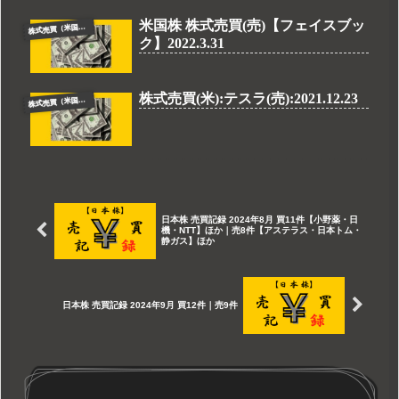
米国株 株式売買(売)【フェイスブッ
株
式売買（米国株）
ク】2022.3.31
株式売買(米):テスラ(売):2021.12.23
株
式売買（米国株）
日本株 売買記録 2024年8月 買11件【小野薬・日
機・NTT】ほか｜売8件【アステラス・日本トム・
静ガス】ほか
日本株 売買記録 2024年9月 買12件｜売9件