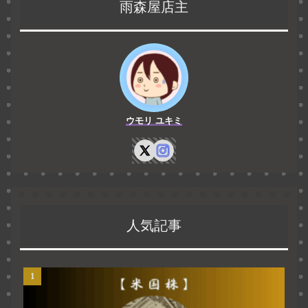
雨森屋店主
ウモリ ユキミ
人気記事