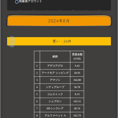
雨森屋アカウント
2024年8月
買い：24件
受渡
金額
銘柄
(USD)
1
アデコアグロ
9.42
2
アードモア シッピング
18.93
3
アマゾン
164.80
4
シティグループ
58.78
5
コムストック
8.53
6
シェブロン
145.51
7
HFシンクレア
49.74
8
アルファベット A
162.79