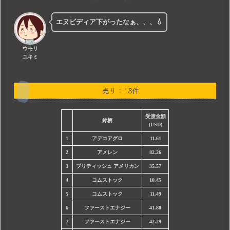
エヌビディア下がったなぁ、、、💧
ウモリ
ユキミ
売り：18件
受渡
金額
銘柄
(USD)
1
アデコアグロ
11.61
2
アメレン
82.26
3
ブリティッシュ アメリカン
35.57
4
コムストック
10.45
5
コムストック
11.49
6
ファーストエナジー
41.80
7
ファーストエナジー
42.29