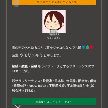
✨このブログを書いている人✨
雨森屋店主
ウモリ ユキミ
雨
森
屋
世の中のあらゆることに首をツッコむなんでも屋
ウモリユキミ
店主
と申します。
福祉
×
教育
×
金融
をライフワークとするフリーランスのブ
ロガーです。
脱サラフリーランス / 投資家 / 日本株 / 米国株 / 配当金 / 優待
/ 投資信託 / NISA / iDeCo / 不動産投資 / 宅地建物取引士 (試
験合格) / FP3級 /
雨森屋～よろずジャーナル～