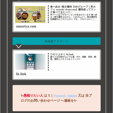
食べ歩き×株主優待【DDグループ｜和カ
フェ yusoshi chano-ma】優待使ってラン
チ食べてきたー!!! |
本ページはプロモーションが含まれています 食べ歩
き｜株主優待 みなさん、ごきげんよう。株主優待生
活満喫中の ウモリユキミ です。 ウモリユキミ この
ページは大好きな 食べ歩き と 株主優待 の記録で
す。 DDグループ 今回は、DDグループ
umoriya.com
雨森屋アカウント
ウモリユキミ lit.link
億り人を目指すなんでも屋、SNS、画像、音楽、動
画、個性とスタイルを１リンクに
lit.link
✨
愚痴りたい人
は
X｜
@umori_yukimi
又は
当ブ
ログのお問い合わせページ
へ連絡を
✨