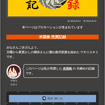
2024.10.13
2024.10.14
本ページはプロモーションが含まれています
米国株 売買記録
みなさんごきげんよう。
月曜から夜更かしの桐谷さんに憧れ株式投資を始めた
ウモリユキミ
です。
このページは私が売買した
米国株
の
月締めの記録
です。
ウモリ
ユキミ
目次