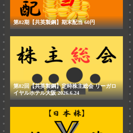
第82期【共英製鋼】期末配当 60円
第82回【共英製鋼】定時株主総会 リーガロ
イヤルホテル大阪 2026.6.24