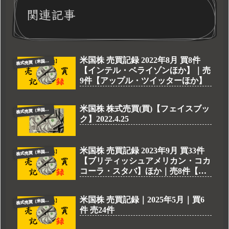
関連記事
米国株 売買記録 2022年8月 買8件
株
式売買（米国株）
【インテル・ベライゾンほか】｜売
9件【アップル・ツイッターほか】
米国株 株式売買(買)【フェイスブッ
株
式売買（米国株）
ク】2022.4.25
米国株 売買記録 2023年9月 買33件
株
式売買（米国株）
【ブリティッシュアメリカン・コカ
コーラ・スタバ】ほか｜売8件【ア
クティビジョン・シェブロン・ゼロ
ックス】ほか
米国株 売買記録｜2025年5月｜買6
株
式売買（米国株）
件 売24件