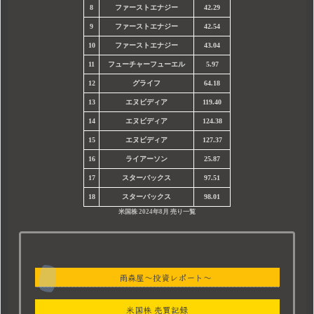
8
ファーストエナジー
42.29
9
ファーストエナジー
42.54
10
ファーストエナジー
43.04
11
フューチャーフューエル
5.97
12
グライフ
64.18
13
エヌビディア
119.40
14
エヌビディア
124.38
15
エヌビディア
127.37
16
ライアーソン
25.87
17
スターバックス
97.51
18
スターバックス
98.01
米国株 2024年8月 売り一覧
雨森屋～投資レポート～
米国株 売買記録