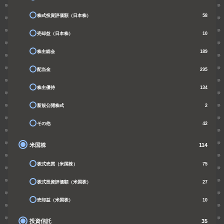
株式投資評価額（日本株）
58
売却益（日本株）
10
株主総会
189
配当金
295
株主優待
134
新規公開株式
2
その他
42
米国株
114
株式売買（米国株）
75
株式投資評価額（米国株）
27
売却益（米国株）
10
投資信託
35