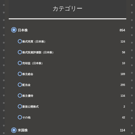
カテゴリー
日本株
854
株式売買（日本株）
124
株式投資評価額（日本株）
58
売却益（日本株）
10
株主総会
189
配当金
295
株主優待
134
新規公開株式
2
その他
42
米国株
114