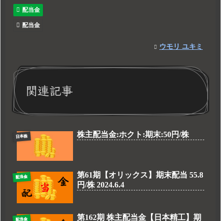
配当金
配当金
ウモリ ユキミ
関連記事
株主配当金:ホクト:期末:50円/株
日本株
第61期【オリックス】期末配当 55.8
配当金
円/株 2024.6.4
第162期 株主配当金【日本精工】期
配当金