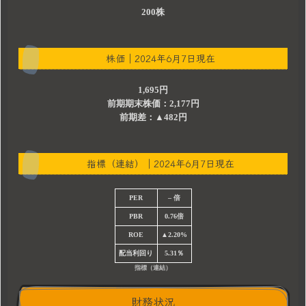
200株
株価｜2024年6月7日現在
1,695円
前期期末株価：2,177円
前期差：▲482円
指標（連結）｜2024年6月7日現在
PER
– 倍
PBR
0.76倍
ROE
▲2.20%
配当利回り
5.31％
指標（連結）
財務状況