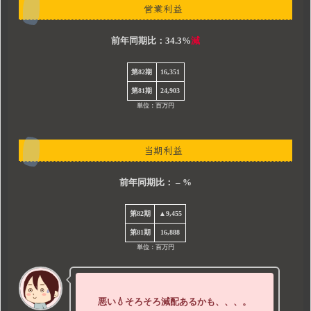
営業利益
前年同期比：34.3%
減
第82期
16,351
第81期
24,903
単位：百万円
当期利益
前年同期比： – %
第82期
▲9,455
第81期
16,888
単位：百万円
悪い💧そろそろ減配あるかも、、、。