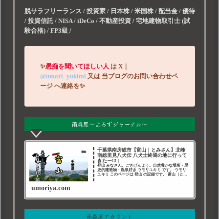
脱サラフリーランス / 投資家 / 日本株 / 米国株 / 配当金 / 優待
/ 投資信託 / NISA / iDeCo / 不動産投資 / 宅地建物取引士 (試
験合格) / FP3級 /
✨
愚痴を聞いてほしい人
は
X｜
@umori_yukimi
又は
当ブログのお問い合わせペ
ージ
へ連絡を
✨
雨森屋～よろずジャーナル～
千葉県南房総市【富山｜とみさん】北峰
南総里見八犬伝 八犬士終焉の地に行って
きたー!!! |
登山 みなさん、ごきげんよう。自然豊かな場所・歴
史的建造物・温泉好き ウモリユキミ です。 ウモリ
ユキミ このページは 登山 の記録です。 富山（とみ
さん） 今回は、千葉県南房総市にある 富山（とみさ
ん）に登ってきました。 千葉県 南房総市
umoriya.com
雨森屋アカウント