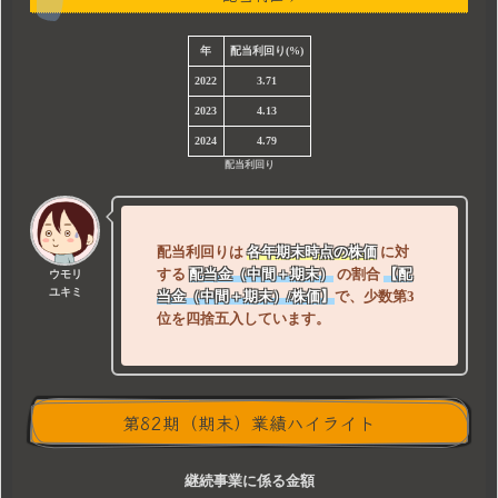
年
配当利回り(%)
2022
3.71
2023
4.13
2024
4.79
配当利回り
配当利回りは
各年期末時点の株価
に対
する
配当金（中間＋期末
）
の割合
【配
ウモリ
ユキミ
当金（中間＋期末）/株価】
で、少数第3
位を四捨五入しています。
第82期（期末）業績ハイライト
継続事業に係る金額