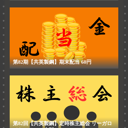
第82期【共英製鋼】期末配当 60円
第82回【共英製鋼】定時株主総会 リーガロ