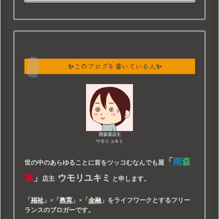
✨このブログを書いている人✨
雨森屋店主
ウモリ ユキミ
「
雨
森
世の中のあらゆることに首をツッコむなんでも屋
屋
」
ウモリユキミ
店主
と申します。
「
福祉
」
×
「
教育
」
×
「
金融
」
をライフワークとするフリー
ランスのブロガーです。