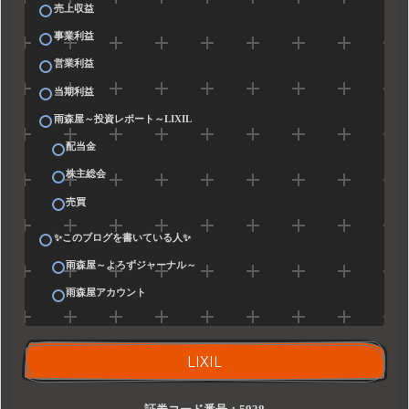
売上収益
事業利益
営業利益
当期利益
雨森屋～投資レポート～LIXIL
配当金
株主総会
売買
✨このブログを書いている人✨
雨森屋～よろずジャーナル～
雨森屋アカウント
LIXIL