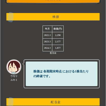
株価
年月
株価(円)
2022.3
2,290
2023.3
2,177
2024.3
1,877
配当金
株価は
各期期末時点
における1株当たり
の終値です。
ウモリ
ユキミ
配当金