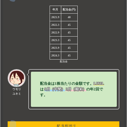
年月
配当金(円)
2021.9
40
2022.3
45
2022.9
45
2023.3
45
2023.9
45
2024.3
45
配当金
配当金は1株当たりの金額です。
LIXIL
は
9月（中間）
3月（期末）
の年2回で
ウモリ
ユキミ
す。
配当利回り