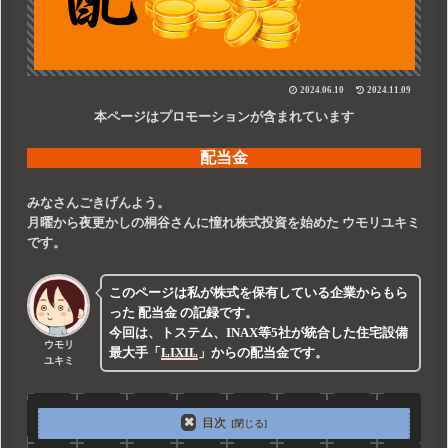
2024.06.10
2024.11.09
本ページはプロモーションが含まれています
配当金
みなさんごきげんよう。
月曜から夜更かしの桐谷さんに憧れ株式投資を始めた
ウモリユキミ
です。
このページは私が株式を保有している企業からもら
った
配当金
の記録です。
今回は、トステム、INAX等5社が統合した住宅設備
ウモリ
最大手
「
LIXIL
」
からの配当金です。
ユキミ
目次