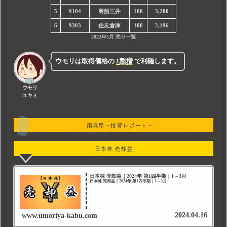
5
9104
商船三井
100
3,200
6
9303
住友倉庫
100
2,196
2022年5月 売り一覧
ウモリは取得価格の
1割増
で利確します。
ウモリ
ユキミ
雨森屋～投資レポート～
日本株 売却益
日本株 売却益｜2024年 第1四半期｜1～3月
日本株 売却益｜2024年 第1四半期｜1～3月
2024.04.16
www.umoriya-kabu.com