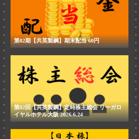
第82期【共英製鋼】期末配当 60円
第82回【共英製鋼】定時株主総会 リーガロ
イヤルホテル大阪 2026.6.24