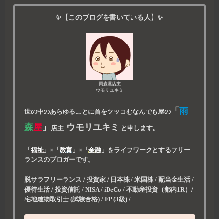
✨【このブログを書いている人】✨
雨森屋店主
ウモリ ユキミ
「
雨
世の中のあらゆることに首をツッコむなんでも屋の
森
屋
」
ウモリユキミ
店主
と申します。
「
福祉
」
×
「
教育
」
×
「
金融
」
をライフワークとするフリー
ランスのブロガーです。
脱サラフリーランス / 投資家 / 日本株 / 米国株 / 配当金生活 /
優待生活 / 投資信託 / NISA / iDeCo / 不動産投資（都内1R）/
宅地建物取引士 (試験合格) / FP (3級) /