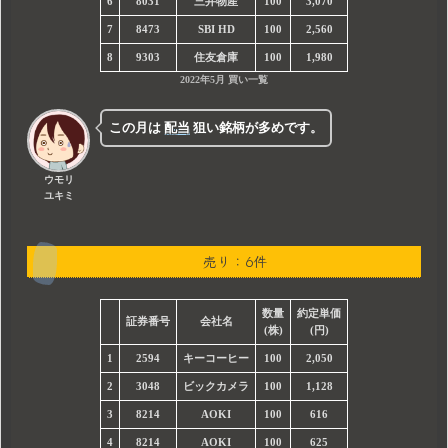
6
8031
三井物産
100
3,070
7
8473
SBI HD
100
2,560
8
9303
住友倉庫
100
1,980
2022年5月 買い一覧
この月は
配当
狙い銘柄が多めです。
ウモリ
ユキミ
売り：6件
数量
約定単価
証券番号
会社名
(株)
(円)
1
2594
キーコーヒー
100
2,050
2
3048
ビックカメラ
100
1,128
3
8214
AOKI
100
616
4
8214
AOKI
100
625