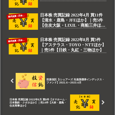
日本株 売買記録 2022年4月 買11件
株
式売買（日本株）
【清水・鹿島・JFEほか】｜売5件
【住友大阪・LIXIL・商船三井ほ
か】
日本株 売買記録 2022年8月 買5件
株
式売買（日本株）
【アステラス・TOYO・NTTほか】
｜売5件【日鉄・丸紅・三物ほか】
投資信託【iシェアーズ 先進国債券インデックス・
ファンド】2021.6～2023.4月
日本株 売買記録 2022年6月 買8件【タマホーム・
日本製鉄・クボタほか】｜売14件【大林・鹿島・
住友商事ほか】