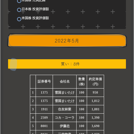
日本株 投資評価額
米国株 投資評価額
2022年5月
買い：8件
数量
約定単価
証券番号
会社名
(株)
(円)
1
1375
雪国まいたけ
100
950
2
1375
雪国まいたけ
100
1,012
3
1911
住友林業
100
1,881
4
2509
コカ・コーラ
100
1,390
5
8001
伊藤忠
100
3,690