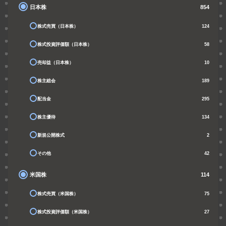
日本株
854
株式売買（日本株）
124
株式投資評価額（日本株）
58
売却益（日本株）
10
株主総会
189
配当金
295
株主優待
134
新規公開株式
2
その他
42
米国株
114
株式売買（米国株）
75
株式投資評価額（米国株）
27