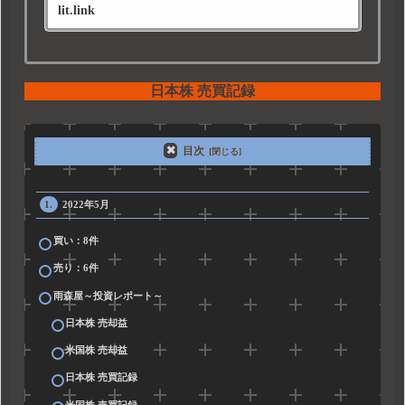
lit.link
日本株 売買記録
目次
2022年5月
買い：8件
売り：6件
雨森屋～投資レポート～
日本株 売却益
米国株 売却益
日本株 売買記録
米国株 売買記録