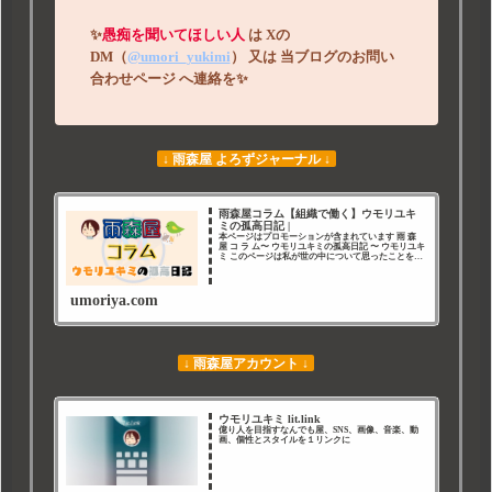
✨
愚痴を聞いてほしい人
は
Xの
DM（
@umori_yukimi
）
又は
当ブログのお問い
合わせページ
へ連絡を
✨
↓ 雨森屋 よろずジャーナル ↓
雨森屋コラム【組織で働く】ウモリユキ
ミの孤高日記 |
本ページはプロモーションが含まれています 雨 森
屋 コ ラ ム〜 ウモリユキミの孤高日記 〜 ウモリユキ
ミ このページは私が世の中について思ったことを好
き勝手に綴ったページです。 みなさん、ごきげんよ
う。コラムニスト（仮） ウモリユキミ
umoriya.com
↓ 雨森屋アカウント ↓
ウモリユキミ lit.link
億り人を目指すなんでも屋、SNS、画像、音楽、動
画、個性とスタイルを１リンクに