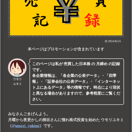
2024.04.25
本ページはプロモーションが含まれています
このページは私が
売買した
日本株
の
月締め
の記録
です。
各企業情報は、
「各企業の公表データ」
・
「四季
ウモリ
報」
・
「証券会社の公表データ」
・
「インターネッ
ユキミ
ト上にあるデータ」
等の情報です。時点により現状
と異なる場合がありますので、参考程度にご覧くだ
さい。
みなさんごきげんよう。
月曜から夜更かしの桐谷さんに憧れ株式投資を始めた
ウモリユキミ
（
@umori_yukimi
）です。