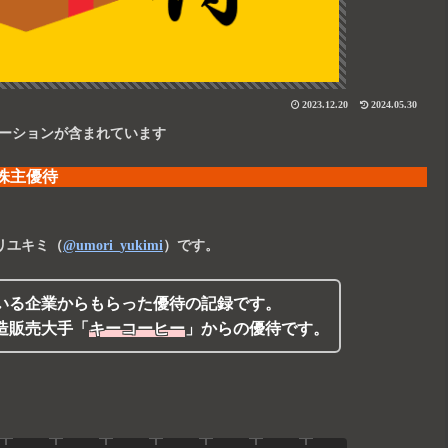
2023.12.20
2024.05.30
ーションが含まれています
株主優待
リユキミ
（
@umori_yukimi
）です。
いる企業からもらった優待の記録です。
造販売大手
「
キーコーヒー
」
からの優待です。