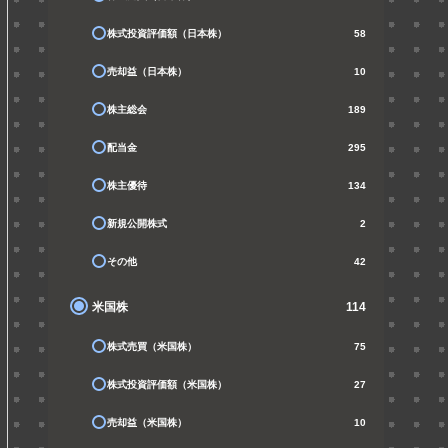
株式投資評価額（日本株）
58
売却益（日本株）
10
株主総会
189
配当金
295
株主優待
134
新規公開株式
2
その他
42
米国株
114
株式売買（米国株）
75
株式投資評価額（米国株）
27
売却益（米国株）
10