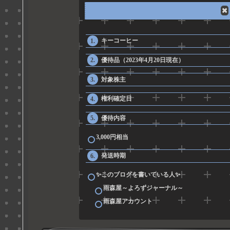
キーコーヒー
優待品（2023年4月20日現在）
対象株主
権利確定日
優待内容
3,000円相当
発送時期
✨このブログを書いている人✨
雨森屋～よろずジャーナル～
雨森屋アカウント