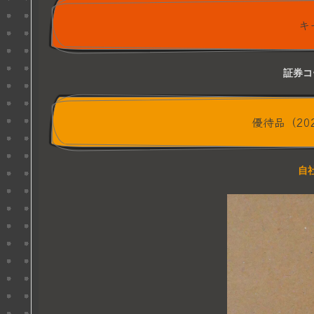
キ
証券コ
優待品（20
自