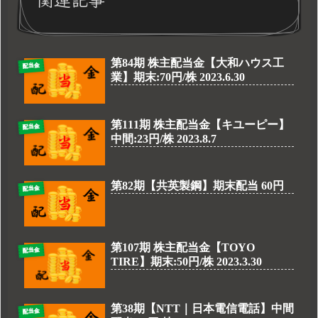
第84期 株主配当金【大和ハウス工
配当金
業】期末:70円/株 2023.6.30
第111期 株主配当金【キユーピー】
配当金
中間:23円/株 2023.8.7
第82期【共英製鋼】期末配当 60円
配当金
第107期 株主配当金【TOYO
配当金
TIRE】期末:50円/株 2023.3.30
第38期【NTT｜日本電信電話】中間
配当金