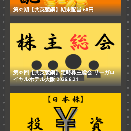
第82期【共英製鋼】期末配当 60円
第82回【共英製鋼】定時株主総会 リーガロ
イヤルホテル大阪 2026.6.24