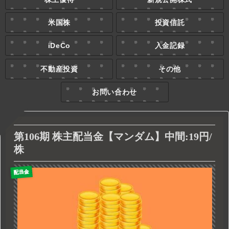
米国株
投資信託
iDeCo
入金記録
不動産投資
その他
お問い合わせ
第106期 株主配当金【マンダム】中間:19円/
株
配当金