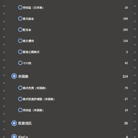
売却益（日本株）
10
株主総会
189
配当金
295
株主優待
134
新規公開株式
2
その他
42
米国株
114
株式売買（米国株）
75
株式投資評価額（米国株）
27
売却益（米国株）
10
投資信託
35
iDeCo
4