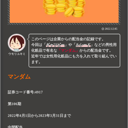
2022.12.05
このページは企業からの配当金の記録です。
今回は
「
ギャツビー
」
や
「
ルシード
」
などの男性用
化粧品で有名な
「マンダム」
からの配当金です。
ウモリユキミ
近年では女性用化粧品にも力を入れて取り組んでい
ます。
マンダム
証券コード番号:4917
第106期
2022年4月1日から2023年3月31日まで
中間配当