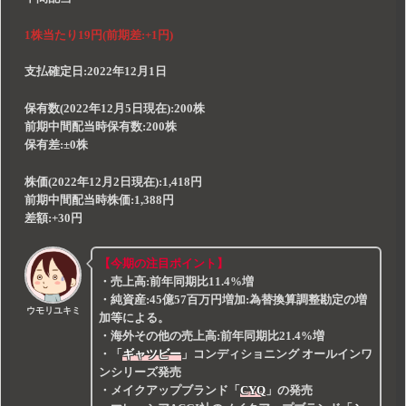
1株当たり19
円(前期差:+1円)
支払確定日:
2022年12月1日
保有数(2022年12月5日現在):
200株
前期中間配当時保有数:200株
保有差:±0株
株価(2022年12月2日現在):
1,418円
前期中間配当時株価:1,388円
差額:+30円
【今期の注目ポイント】
・売上高:
前年同期比11.4%増
・純資産:
45億57百万円増加
:為替換算調整勘定の増
ウモリユキミ
加等による。
・海外その他の売上高:
前年同期比21.4%増
・
「
ギャツビー
」
コンディショニング オールインワ
ンシリーズ発売
・メイクアップブランド
「
CYQ
」
の発売