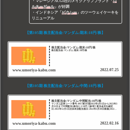
・マレーシアACGI社のメイクアップブランド
「
シ
ルキーガール
」
が好調
・インドネシア
「
ピクシー
」
のツーウェイケーキを
リニューアル
【第105期 株主配当金:マンダム:期末:18円/株】
株主配当金:マンダム:期末:18円/株
株主配当金:マンダム:期末:18円/株
2022.07.25
www.umoriya-kabu.com
【第105期 株主配当金:マンダム:中間:18円/株】
株主配当金:マンダム:中間配当:18円/株
マンダム証券コード番号:4917第105期2021年4月1日から2022年3
月31日まで中間配当1株当たり18円【参考】配当金支払確定
日:2021年12月1日次回本決配当落日:2022年3月30日株価(2022年1
月21日現在):1,388...
2022.02.16
www.umoriya-kabu.com