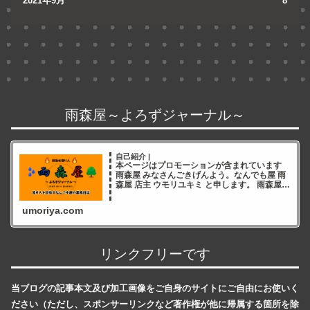
2021年9月
8
雨森屋～よろずジャーナル～
自己紹介 |
本ページはプロモーションが含まれています
雨森屋 みなさんごきげんよう。なんでも屋 雨
森屋 店主 ウモリユキミ と申します。 雨森屋店
主ウモリユキミ ブログをご覧いただき誠にあ
りがとうございます✨ 雨森屋店員とりちゃん
umoriya.com
ありが
リンクフリーです
当ブログの記事本文及び加工画像をご自身のサイトにご自由にお使いく
ださい（ただし、スポンサーリンクなど著作権が他に帰属する箇所を除