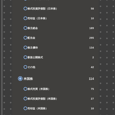
株式投資評価額（日本株）
58
売却益（日本株）
10
株主総会
189
配当金
295
株主優待
134
新規公開株式
2
その他
42
米国株
114
株式売買（米国株）
75
株式投資評価額（米国株）
27
売却益（米国株）
10