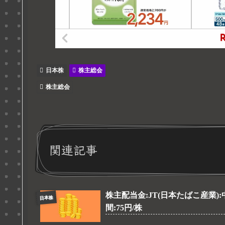
日本株
株主総会
株主総会
関連記事
株主配当金:JT(日本たばこ産業):
日本株
間:75円/株