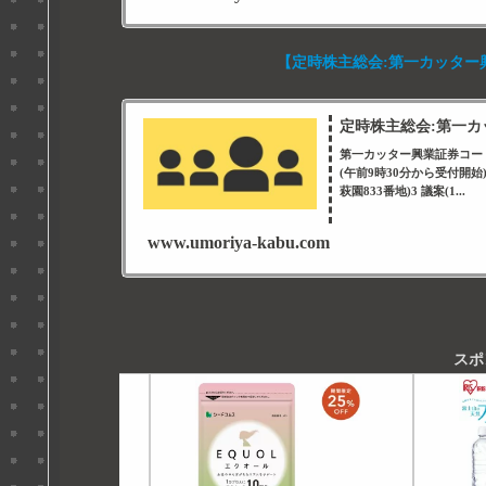
【定時株主総会:第一カッター興業(
定時株主総会:第一カッタ
第一カッター興業証券コード番
(午前9時30分から受付開
萩園833番地)3 議案(1...
www.umoriya-kabu.com
スポ