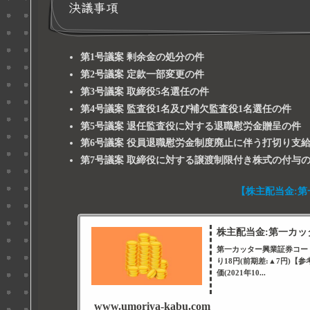
決議事項
第1号議案 剰余金の処分の件
第2号議案 定款一部変更の件
第3号議案 取締役5名選任の件
第4号議案 監査役1名及び補欠監査役1名選任の件
第5号議案 退任監査役に対する退職慰労金贈呈の件
第6号議案 役員退職慰労金制度廃止に伴う打切り支
第7号議案 取締役に対する譲渡制限付き株式の付与
【株主配当金:第
株主配当金:第一カッター
第一カッター興業証券コード番
り18円(前期差:▲7円)【参
価(2021年10...
www.umoriya-kabu.com