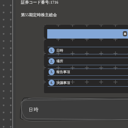
証券コード番号:1716
第55期定時株主総会
日時
場所
報告事項
決議事項
日時