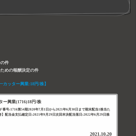
給の件
のための報酬決定の件
一カッター興業:18円/株】
興業(1716)18円/株
号:1716第54期2020年7月1日から2021年6月30日まで期末配当1株当た
考】配当金支払確定日:2021年9月29日次回本決配当落日:2022年6月29日株
2021.10.20