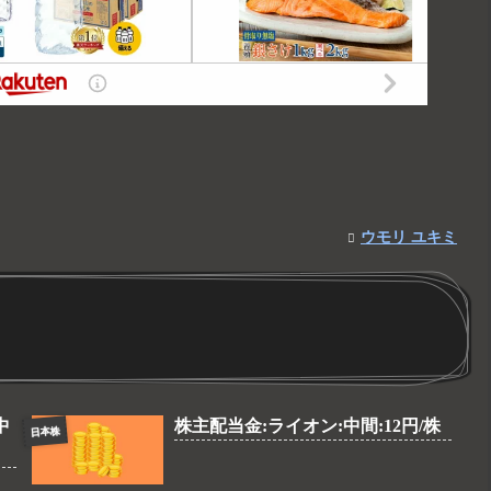
ウモリ ユキミ
中
株主配当金:ライオン:中間:12円/株
日本株