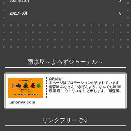
2021年10月
3
2021年9月
8
雨森屋～よろずジャーナル～
自己紹介 |
本ページはプロモーションが含まれています
雨森屋 みなさんごきげんよう。なんでも屋 雨
森屋 店主 ウモリユキミ と申します。 雨森屋店
主ウモリユキミ ブログをご覧いただき誠にあ
りがとうございます✨ 雨森屋店員とりちゃん
umoriya.com
ありが
リンクフリーです