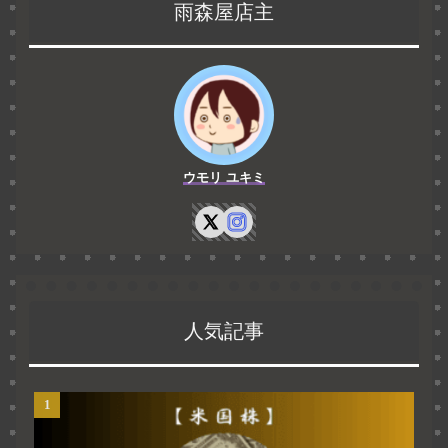
雨森屋店主
ウモリ ユキミ
人気記事