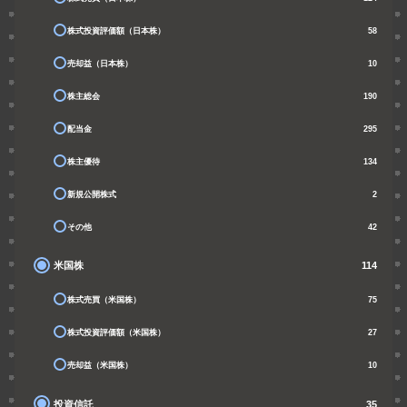
株式投資評価額（日本株）
58
売却益（日本株）
10
株主総会
190
配当金
295
株主優待
134
新規公開株式
2
その他
42
米国株
114
株式売買（米国株）
75
株式投資評価額（米国株）
27
売却益（米国株）
10
投資信託
35