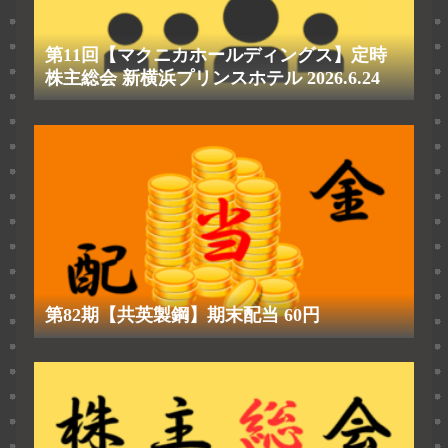
第11回【マクニカホールディングス】定時
株主総会 新横浜プリンスホテル 2026.6.24
第82期【共英製鋼】期末配当 60円