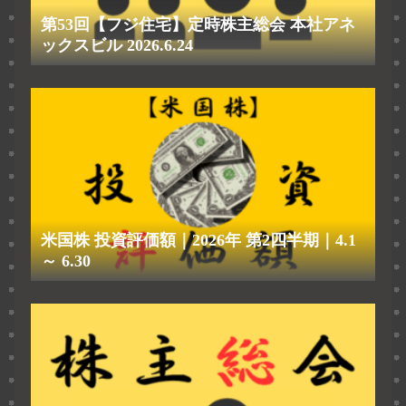
第53回【フジ住宅】定時株主総会 本社アネ
ックスビル 2026.6.24
米国株 投資評価額｜2026年 第2四半期｜4.1
～ 6.30