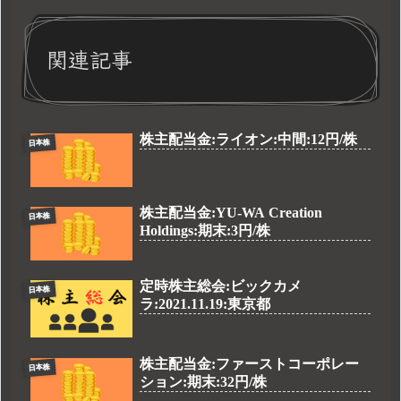
関連記事
株主配当金:ライオン:中間:12円/株
日本株
株主配当金:YU-WA Creation
日本株
Holdings:期末:3円/株
定時株主総会:ビックカメ
日本株
ラ:2021.11.19:東京都
株主配当金:ファーストコーポレー
日本株
ション:期末:32円/株