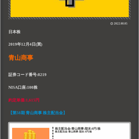
2022.08.05
日本株
2019年12月4日(買)
青山商事
証券コード番号:8219
NISA口座:100株
約定単価:1,615円
【
第58
期
青山商事
株主配当金
】
株主配当金:青山商事:期末:8円/株
株主配当金:青山商事:期末:8円/株