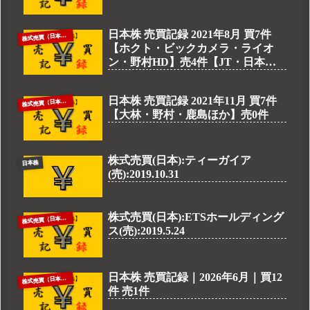
日本株 売買記録 2021年8月 買7件
株
式売買（日本株）
【ホクト・ビックカメラ・ライオ
ン・野村HD】売4件【JT・日本製
鉄・三菱商事・住友商事】
日本株 売買記録 2021年11月 買7件
株
式売買（日本株）
【大林・野村・鹿島ほか】売0件
株式売買(日本):ティーガイア
日本株
(売):2019.10.31
株式売買(日本):ETSホールディング
株
式売買（日本株）
ス(売):2019.5.24
日本株 売買記録｜2026年6月｜買12
株
式売買（日本株）
件 売1件