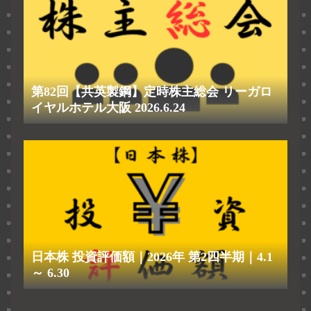
第82回【共英製鋼】定時株主総会 リーガロ
イヤルホテル大阪 2026.6.24
日本株 投資評価額｜2026年 第2四半期｜4.1
～ 6.30