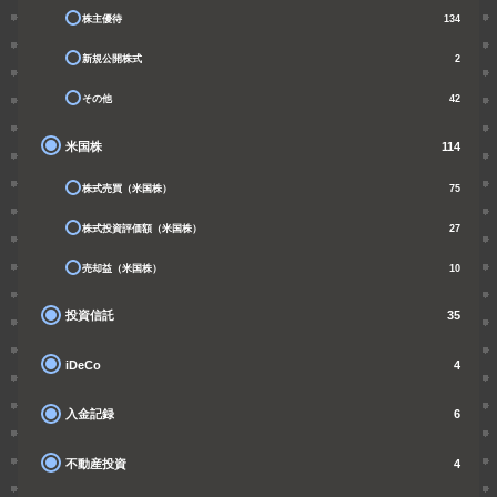
株主優待
134
新規公開株式
2
その他
42
米国株
114
株式売買（米国株）
75
株式投資評価額（米国株）
27
売却益（米国株）
10
投資信託
35
iDeCo
4
入金記録
6
不動産投資
4