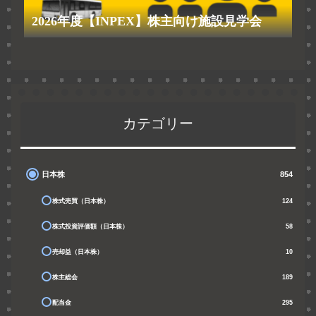
2026年度【INPEX】株主向け施設見学会
カテゴリー
日本株
854
株式売買（日本株）
124
株式投資評価額（日本株）
58
売却益（日本株）
10
株主総会
189
配当金
295