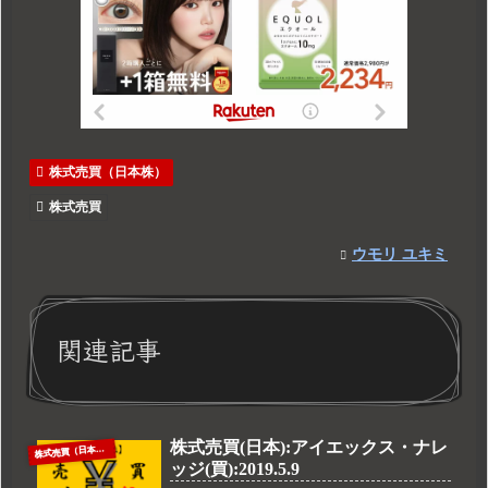
株式売買（日本株）
株式売買
ウモリ ユキミ
関連記事
株式売買(日本):アイエックス・ナレ
株
式売買（日本株）
ッジ(買):2019.5.9