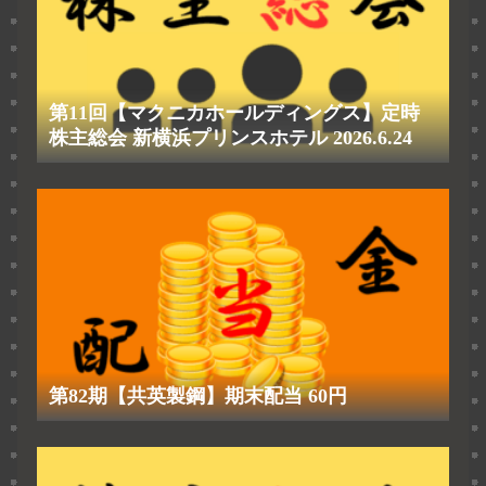
第11回【マクニカホールディングス】定時
株主総会 新横浜プリンスホテル 2026.6.24
第82期【共英製鋼】期末配当 60円