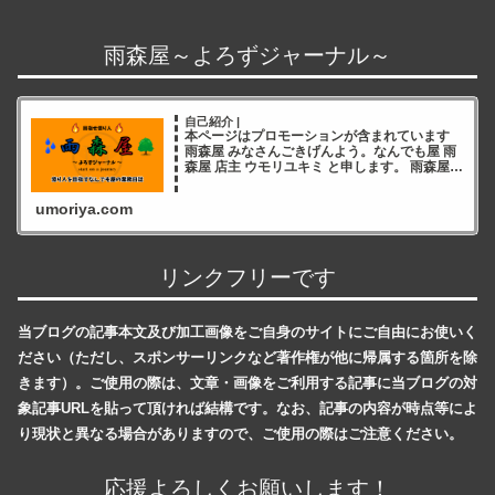
雨森屋～よろずジャーナル～
自己紹介 |
本ページはプロモーションが含まれています
雨森屋 みなさんごきげんよう。なんでも屋 雨
森屋 店主 ウモリユキミ と申します。 雨森屋店
主ウモリユキミ ブログをご覧いただき誠にあ
りがとうございます✨ 雨森屋店員とりちゃん
umoriya.com
ありが
リンクフリーです
当ブログの記事本文及び加工画像をご自身のサイトにご自由にお使いく
ださい（ただし、スポンサーリンクなど著作権が他に帰属する箇所を除
きます）。ご使用の際は、文章・画像をご利用する記事に当ブログの対
象記事URLを貼って頂ければ結構です。なお、記事の内容が時点等によ
り現状と異なる場合がありますので、ご使用の際はご注意ください。
応援よろしくお願いします！