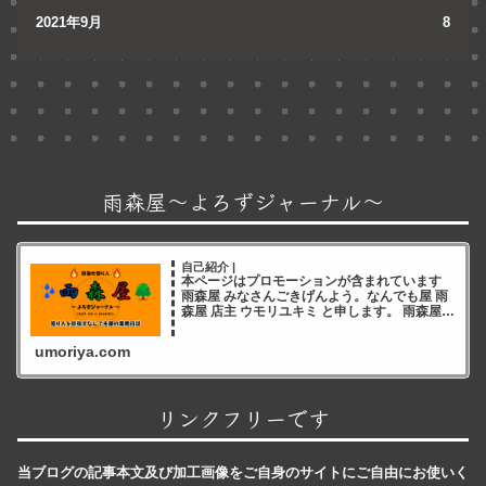
2021年9月
8
雨森屋～よろずジャーナル～
自己紹介 |
本ページはプロモーションが含まれています
雨森屋 みなさんごきげんよう。なんでも屋 雨
森屋 店主 ウモリユキミ と申します。 雨森屋店
主ウモリユキミ ブログをご覧いただき誠にあ
りがとうございます✨ 雨森屋店員とりちゃん
umoriya.com
ありが
リンクフリーです
当ブログの記事本文及び加工画像をご自身のサイトにご自由にお使いく