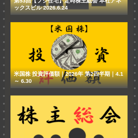
第53回【フジ住宅】定時株主総会 本社アネ
ックスビル 2026.6.24
米国株 投資評価額｜2026年 第2四半期｜4.1
～ 6.30