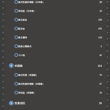
株式投資評価額（日本株）
58
売却益（日本株）
10
株主総会
190
配当金
295
株主優待
134
新規公開株式
2
その他
42
米国株
114
株式売買（米国株）
75
株式投資評価額（米国株）
27
売却益（米国株）
10
投資信託
35