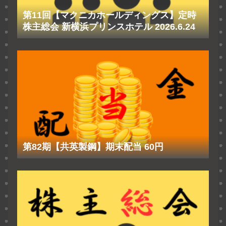
第11回【マクニカホールディングス】定時
株主総会 新横浜プリンスホテル 2026.6.24
第82期【共英製鋼】期末配当 60円