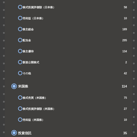
株式投資評価額（日本株）
58
売却益（日本株）
10
株主総会
189
配当金
295
株主優待
134
新規公開株式
2
その他
42
米国株
114
株式売買（米国株）
75
株式投資評価額（米国株）
27
売却益（米国株）
10
投資信託
35