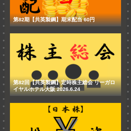
第82期【共英製鋼】期末配当 60円
第82回【共英製鋼】定時株主総会 リーガロ
イヤルホテル大阪 2026.6.24