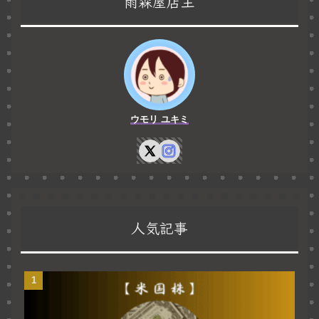
雨森屋店主
ウモリ ユキミ
人気記事